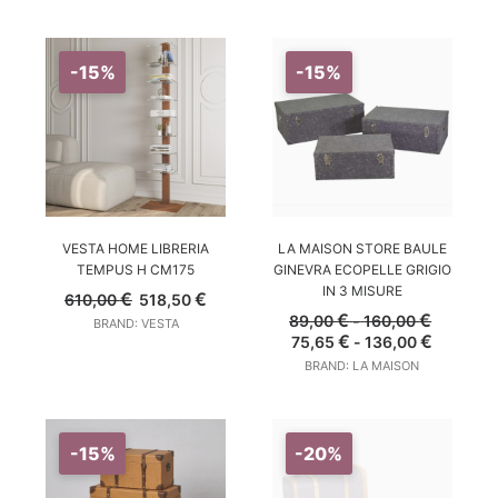
Bauli e Mobili Contenitori
-15%
-15%
AGGIUNGI AL CARRELLO
SCEGLI
VESTA HOME LIBRERIA
LA MAISON STORE BAULE
TEMPUS H CM175
GINEVRA ECOPELLE GRIGIO
IN 3 MISURE
Il
Il
€
€
610,00
518,50
prezzo
prezzo
Fascia
€
€
89,00
-
160,00
BRAND: VESTA
originale
attuale
di
Il
Fascia
Il
€
€
75,65
-
136,00
era:
è:
prezzo:
prezzo
di
prezzo
610,00 €.
518,50 €.
BRAND: LA MAISON
da
originale
prezzo:
attuale
89,00 €
era:
da
è:
a
89,00 €
75,65 €
75,65 €
160,00 €
-
a
-
160,00 €Fascia
136,00 
136,00 €
-15%
-20%
di
di
prezzo:
prezzo: