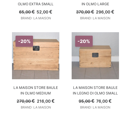
OLMO EXTRA SMALL
IN OLMO LARGE
Il
Il
Il
Il
€
€
€
€
65,00
52,00
370,00
296,00
prezzo
prezzo
prezzo
prezzo
BRAND: LA MAISON
BRAND: LA MAISON
originale
attuale
originale
attuale
era:
è:
era:
è:
65,00 €.
52,00 €.
370,00 €.
296,00 
-20%
-20%
AGGIUNGI AL CARRELLO
AGGIUNGI AL CARRELLO
LA MAISON STORE BAULE
LA MAISON STORE BAULE
IN OLMO MEDIUM
IN LEGNO DI OLMO SMALL
Il
Il
Il
Il
€
€
€
€
270,00
216,00
95,00
76,00
prezzo
prezzo
prezzo
prezzo
BRAND: LA MAISON
BRAND: LA MAISON
originale
attuale
originale
attuale
era:
è:
era:
è:
270,00 €.
216,00 €.
95,00 €.
76,00 €.