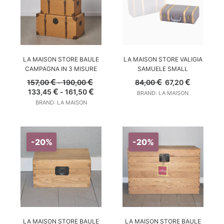
da
da
89,00 €
75,65 €
a
a
160,00 €.
136,00 €
SCEGLI
AGGIUNGI AL CARRELLO
LA MAISON STORE BAULE
LA MAISON STORE VALIGIA
CAMPAGNA IN 3 MISURE
SAMUELE SMALL
Fascia
Il
Il
€
€
€
€
157,00
-
190,00
84,00
67,20
di
prezzo
prezzo
Il
Fascia
Il
€
€
133,45
-
161,50
BRAND: LA MAISON
prezzo:
originale
attuale
prezzo
di
prezzo
BRAND: LA MAISON
da
era:
è:
originale
prezzo:
attuale
157,00 €
84,00 €.
67,20 €.
era:
da
è:
a
157,00 €
133,45 €
133,45 €
190,00 €
-
a
-
190,00 €Fascia
161,50 €
161,50 €Fascia
-20%
-20%
di
di
prezzo:
prezzo:
da
da
157,00 €
133,45 €
a
a
190,00 €.
161,50 €.
AGGIUNGI AL CARRELLO
AGGIUNGI AL CARRELLO
LA MAISON STORE BAULE
LA MAISON STORE BAULE