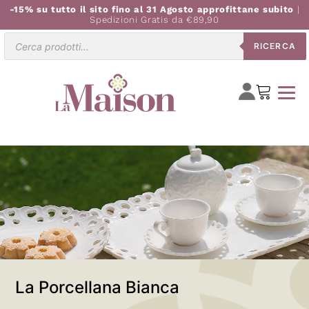
-15% su tutto il sito fino al 31 Agosto approfittane subito
|
Spedizioni Gratis da €89,90
Ricerca
RICERCA
prodotti
La Porcellana Bianca