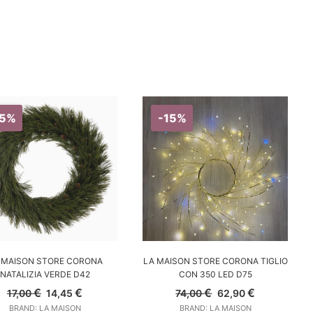
15%
-15%
GGIUNGI AL CARRELLO
AGGIUNGI AL CARRELLO
 MAISON STORE CORONA
LA MAISON STORE CORONA TIGLIO
NATALIZIA VERDE D42
CON 350 LED D75
Il
Il
Il
Il
€
€
€
€
17,00
14,45
74,00
62,90
prezzo
prezzo
prezzo
prezzo
BRAND: LA MAISON
BRAND: LA MAISON