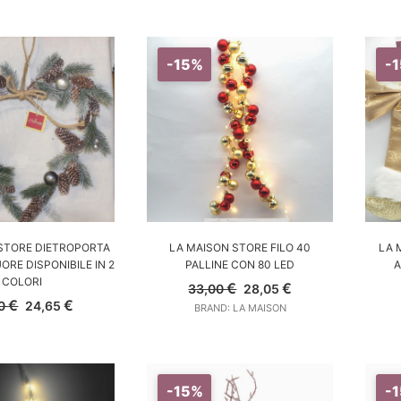
originale
attuale
originale
attuale
era:
è:
era:
è:
48,00 €.
40,80 €.
17,00 €.
14,45 €.
-15%
-
SCEGLI
AGGIUNGI AL CARRELLO
STORE DIETROPORTA
LA MAISON STORE FILO 40
LA 
ORE DISPONIBILE IN 2
PALLINE CON 80 LED
A
COLORI
Il
Il
€
€
33,00
28,05
prezzo
prezzo
Il
Il
€
€
00
24,65
BRAND: LA MAISON
originale
attuale
prezzo
prezzo
era:
è:
originale
attuale
33,00 €.
28,05 €.
era:
è:
29,00 €.
24,65 €.
-15%
-