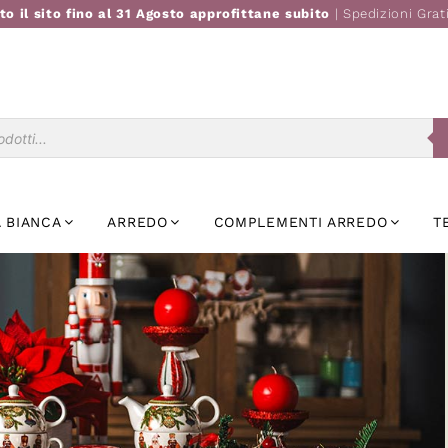
to il sito fino al 31 Agosto approfittane subito
| Spedizioni Grat
Ricerca
prodotti
 BIANCA
ARREDO
COMPLEMENTI ARREDO
T