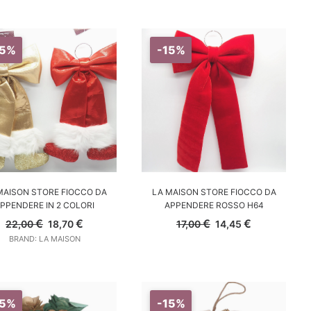
originale
attuale
originale
attuale
era:
è:
era:
è:
17,00 €.
14,45 €.
74,00 €.
62,90 €.
15%
-15%
SCEGLI
AGGIUNGI AL CARRELLO
MAISON STORE FIOCCO DA
LA MAISON STORE FIOCCO DA
PPENDERE IN 2 COLORI
APPENDERE ROSSO H64
Il
Il
Il
Il
€
€
€
€
22,00
18,70
17,00
14,45
prezzo
prezzo
prezzo
prezzo
BRAND: LA MAISON
originale
attuale
originale
attuale
era:
è:
era:
è:
22,00 €.
18,70 €.
17,00 €.
14,45 €.
15%
-15%