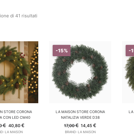
one di 41 risultati
-15%
-
GI AL CARRELLO
AGGIUNGI AL CARRELLO
A
ON STORE CORONA
LA MAISON STORE CORONA
LA
IA CON LED CM40
NATALIZIA VERDE D38
Il
Il
Il
Il
€
€
€
€
00
40,80
17,00
14,45
prezzo
prezzo
prezzo
prezzo
D: LA MAISON
BRAND: LA MAISON