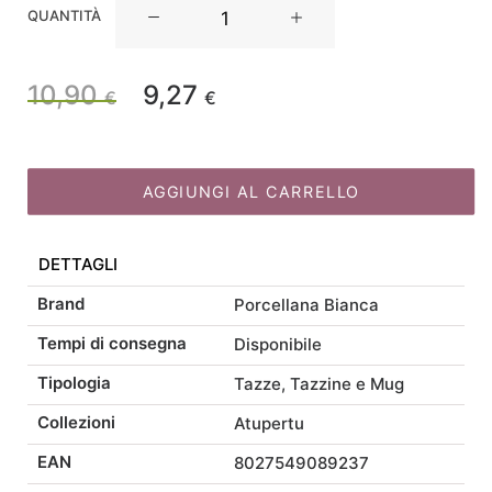
Atupertu
QUANTITÀ
Mug
lettera
N
10,90
9,27
Il
Il
€
€
cc380
quantità
prezzo
prezzo
AGGIUNGI AL CARRELLO
originale
attuale
DETTAGLI
era:
è:
Brand
Porcellana Bianca
10,90 €.
9,27 €.
Tempi di consegna
Disponibile
Tipologia
Tazze, Tazzine e Mug
Collezioni
Atupertu
EAN
8027549089237