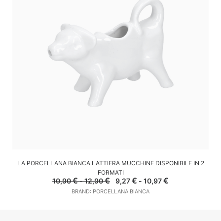
SCEGLI
LA PORCELLANA BIANCA LATTIERA MUCCHINE DISPONIBILE IN 2
FORMATI
Fascia
Il
Fascia
Il
€
€
€
€
10,90
-
12,90
9,27
-
10,97
di
prezzo
di
prezzo
BRAND: PORCELLANA BIANCA
prezzo:
originale
prezzo:
attuale
da
era:
da
è:
10,90 €
10,90 €
9,27 €
9,27 €
a
-
a
-