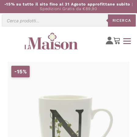
-15% su tutto il sito fino al 31 Agosto approfittane subito
|
Spedizioni Gratis da €89,90
Ricerca
RICERCA
prodotti
-15%