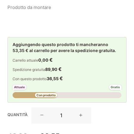
Prodotto da montare
Aggiungendo questo prodotto ti mancheranno
53,35 € al carrello per avere la spedizione gratuita.
€
0,00
Carrello attuale
€
89,90
Spedizione gratuita
€
36,55
Con questo prodotto
Attuale
Gratis
Con prodotto
La
QUANTITÀ
Maison
Store
Base