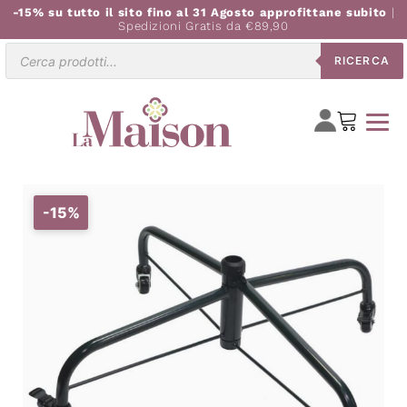
-15% su tutto il sito fino al 31 Agosto approfittane subito
|
Spedizioni Gratis da €89,90
Ricerca
RICERCA
prodotti
-15%