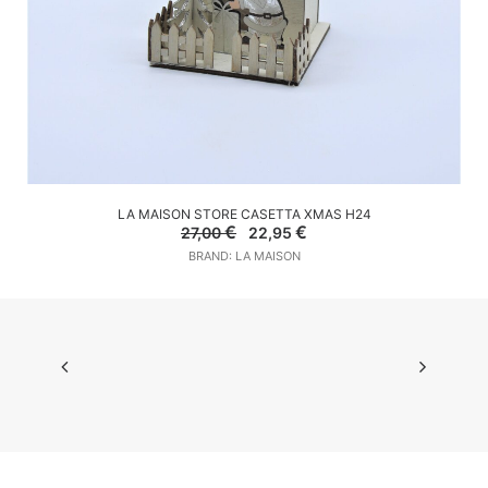
AGGIUNGI AL CARRELLO
LA MAISON STORE CASETTA XMAS H24
Il
Il
€
€
27,00
22,95
prezzo
prezzo
BRAND: LA MAISON
originale
attuale
era:
è:
27,00 €.
22,95 €.