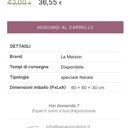
43,00
36,55
Il
Il
€
€
base
per
prezzo
prezzo
albero
in
AGGIUNGI AL CARRELLO
originale
attuale
metallo
nero
DETTAGLI
con
era:
è:
ruote
Brand
La Maison
cm60
43,00 €.
36,55 €.
Tempi di consegna
Disponibile
quantità
Tipologia
speciale Natale
Dimensioni imballo (PxLxA)
60 × 60 × 30 cm
Hai domande ?
Esperti sono a tua disposizione
info@lamaisonstore.it