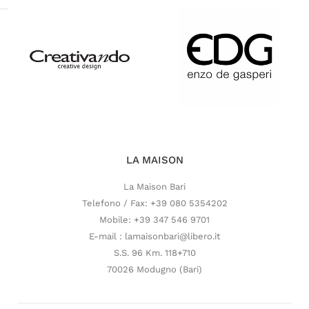
LA MAISON
La Maison Bari
Telefono / Fax: +39 080 5354202
Mobile: +39 347 546 9701
E-mail : lamaisonbari@libero.it
S.S. 96 Km. 118+710
70026 Modugno (Bari)