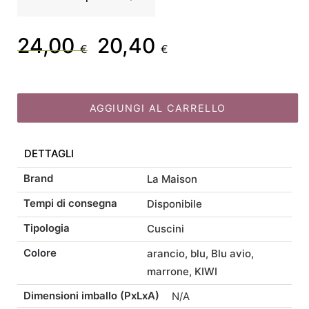
Anversa
Cuscino
idrorepellente
24,00
20,40
Il
Il
€
€
48x48
disponibile
prezzo
prezzo
in
5
AGGIUNGI AL CARRELLO
originale
attuale
colori
quantità
DETTAGLI
era:
è:
Brand
La Maison
24,00 €.
20,40 €.
Tempi di consegna
Disponibile
Tipologia
Cuscini
Colore
arancio, blu, Blu avio,
marrone, KIWI
Dimensioni imballo (PxLxA)
N/A