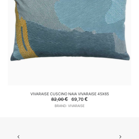
AGGIUNGI AL CARRELLO
VIVARAISE CUSCINO NAIA VIVARAISE 45X65
Il
Il
€
€
82,00
69,70
prezzo
prezzo
BRAND: VIVARAISE
originale
attuale
era:
è:
82,00 €.
69,70 €.