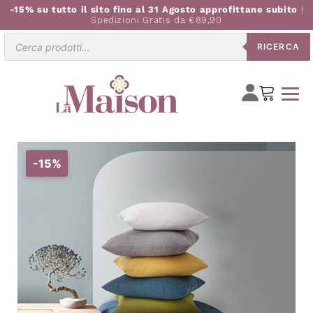
-15% su tutto il sito fino al 31 Agosto approfittane subito
|
Spedizioni Gratis da €89,90
Ricerca
RICERCA
prodotti
-15%