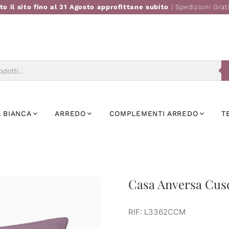
to il sito fino al 31 Agosto approfittane subito
| Spedizioni Grat
Ricerca
prodotti
 BIANCA
ARREDO
COMPLEMENTI ARREDO
T
Casa Anversa Cusc
RIF: L3362CCM