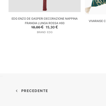
AGGIUNGI AL CARRELLO
EDG ENZO DE GASPERI DECORAZIONE NAPPINA
A
VIVARAISE 
FRANGIA LUNGA ROSSA H93
Il
Il
€
€
18,00
15,30
prezzo
prezzo
BRAND: EDG
originale
attuale
era:
è:
18,00 €.
15,30 €.
PRECEDENTE