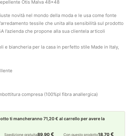
epellente Otis Malva 48×48
giuste novità nel mondo della moda e le usa come fonte
arredamento tessile che unita alla sensibilità sul prodotto
 l’azienda che propone alla sua clientela articoli
i e biancheria per la casa in perfetto stile Made in Italy,
llente
mbottitura compresa (100%pl fibra anallergica)
to ti mancheranno 71,20 € al carrello per avere la
€
€
89,90
18,70
Spedizione gratuita
Con questo prodotto