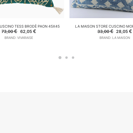
GGIUNGI AL CARRELLO
AGGIUNGI AL CARREL
CUSCINO TESS BRODÈ PAON 45X45
LA MAISON STORE CUSCINO MO
Il
Il
Il
€
€
€
€
73,00
62,05
33,00
28,05
prezzo
prezzo
prezzo
BRAND: VIVARAISE
BRAND: LA MAISON
originale
attuale
original
era:
è:
era:
73,00 €.
62,05 €.
33,00 €.