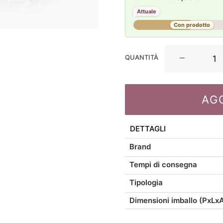
Attuale
Con prodotto
Casa
QUANTITÀ
Anversa
Cuscino
idrorepellente
AG
Otis
Malva
48×48
DETTAGLI
quantità
Brand
Tempi di consegna
Tipologia
Dimensioni imballo (PxLx