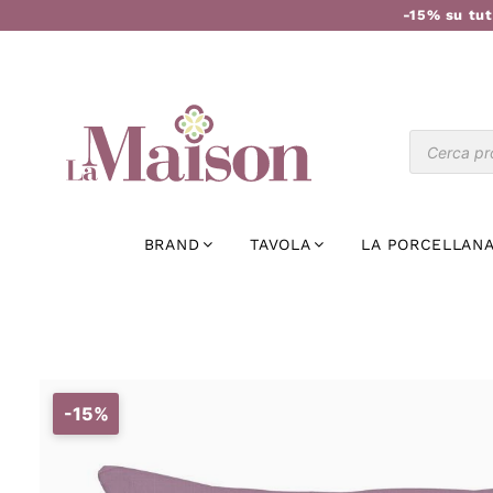
-15% su tut
BRAND
TAVOLA
LA PORCELLANA
-15%