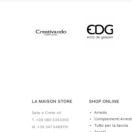
LA MAISON STORE
SHOP ONLINE
Arredo
Sete e Crete srl
Complementi Arred
T. +39 080 5354202
Tutto per la tavola
M. +39 347 5469701
Tessili