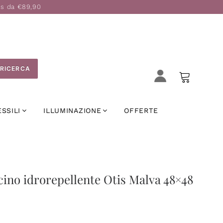
is da €89,90
RICERCA
ESSILI
ILLUMINAZIONE
OFFERTE
ino idrorepellente Otis Malva 48×48