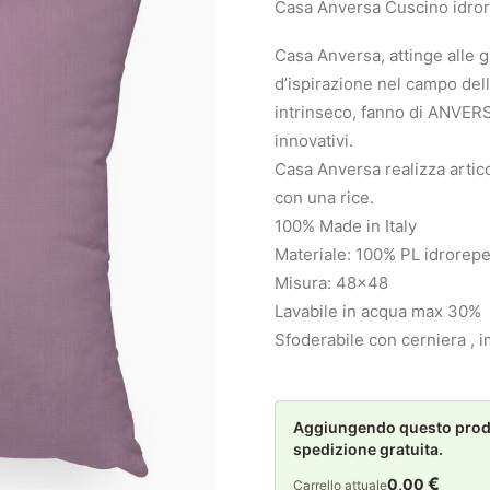
Casa Anversa Cuscino idror
Casa Anversa, attinge alle 
d’ispirazione nel campo dell’
intrinseco, fanno di ANVERSA
innovativi.
Casa Anversa realizza articol
con una rice.
100% Made in Italy
Materiale: 100% PL idrorepe
Misura: 48×48
Lavabile in acqua max 30%
Sfoderabile con cerniera , i
Aggiungendo questo prodot
spedizione gratuita.
€
0,00
Carrello attuale