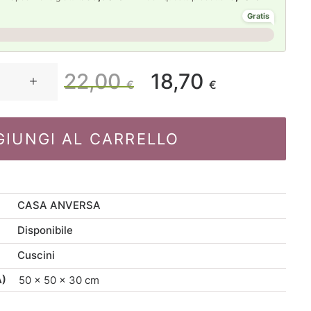
Gratis
22,00
18,70
Il
Il
€
€
prezzo
prezzo
GIUNGI AL CARRELLO
originale
attuale
era:
è:
CASA ANVERSA
22,00 €.
18,70 €.
Disponibile
Cuscini
A)
50 × 50 × 30 cm