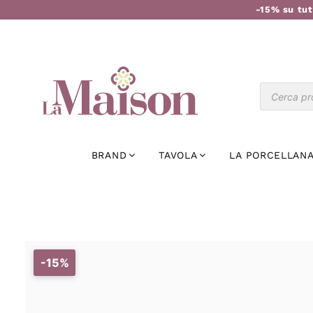
-15% su tut
BRAND
TAVOLA
LA PORCELLANA
-15%