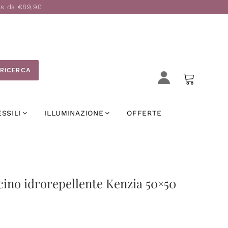
is da €89,90
RICERCA
ESSILI
ILLUMINAZIONE
OFFERTE
ino idrorepellente Kenzia 50×50