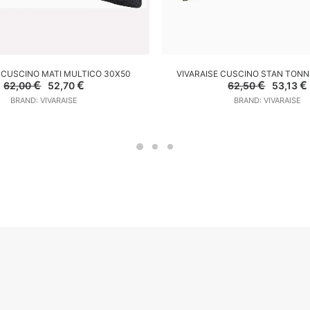
GGIUNGI AL CARRELLO
AGGIUNGI AL CARREL
E CUSCINO MATI MULTICO 30X50
VIVARAISE CUSCINO STAN TONN
Il
Il
Il
I
€
€
€
€
62,00
52,70
62,50
53,13
prezzo
prezzo
prezzo
BRAND: VIVARAISE
BRAND: VIVARAISE
originale
attuale
original
era:
è:
era:
62,00 €.
52,70 €.
62,50 €