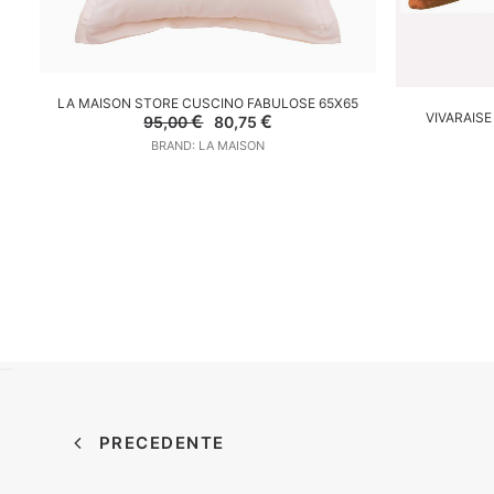
AGGIUNGI AL CARRELLO
LA MAISON STORE CUSCINO FABULOSE 65X65
A
VIVARAIS
Il
Il
€
€
95,00
80,75
prezzo
prezzo
BRAND: LA MAISON
originale
attuale
era:
è:
95,00 €.
80,75 €.
PRECEDENTE