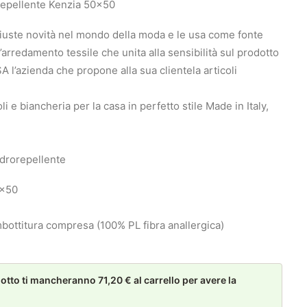
repellente Kenzia 50×50
giuste novità nel mondo della moda e le usa come fonte
arredamento tessile che unita alla sensibilità sul prodotto
 l’azienda che propone alla sua clientela articoli
i e biancheria per la casa in perfetto stile Made in Italy,
idrorepellente
0×50
mbottitura compresa (100% PL fibra anallergica)
to ti mancheranno 71,20 € al carrello per avere la