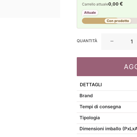
€
0,00
Carrello attuale
Attuale
Con prodotto
Casa
QUANTITÀ
Anversa
Cuscino
idrorepellente
AG
Kenzia
50x50
quantità
DETTAGLI
Brand
Tempi di consegna
Tipologia
Dimensioni imballo (PxLx