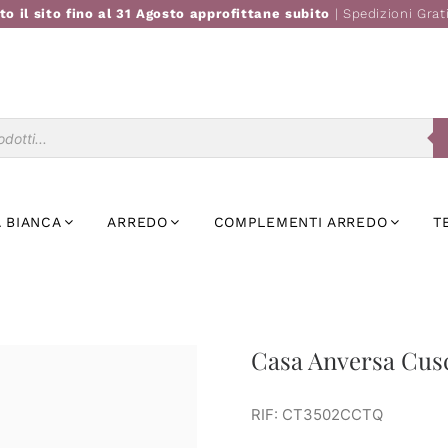
to il sito fino al 31 Agosto approfittane subito
| Spedizioni Grat
Ricerca
prodotti
 BIANCA
ARREDO
COMPLEMENTI ARREDO
T
Casa Anversa Cusc
RIF: CT3502CCTQ