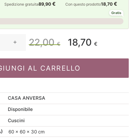
€
€
89,90
18,70
Spedizione gratuita
Con questo prodotto
Gratis
22,00
18,70
Il
Il
€
€
prezzo
prezzo
GIUNGI AL CARRELLO
originale
attuale
era:
è:
CASA ANVERSA
22,00 €.
18,70 €.
Disponibile
Cuscini
A)
60 × 60 × 30 cm