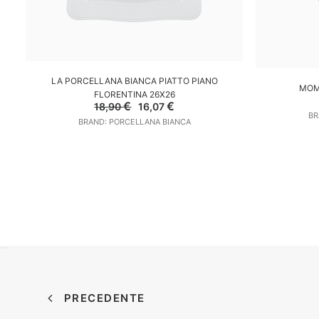
AGGIUNGI AL CARRELLO
LA PORCELLANA BIANCA PIATTO PIANO
A
MOM
FLORENTINA 26X26
Il
Il
€
€
18,90
16,07
prezzo
prezzo
BR
BRAND: PORCELLANA BIANCA
originale
attuale
era:
è:
18,90 €.
16,07 €.
PRECEDENTE