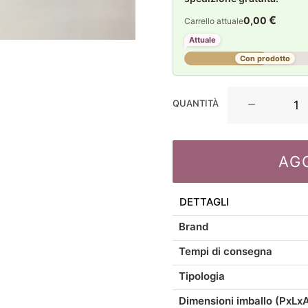
€
0,00
Carrello attuale
Attuale
Con prodotto
Casa
QUANTITÀ
Anversa
set
2
AG
sottopiatti
Cherry
D36
DETTAGLI
quantità
Brand
Tempi di consegna
Tipologia
Dimensioni imballo (PxLx