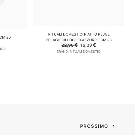
AGGIUNGI AL CARRELLO
RITUALI DOMESTICI PIATTO PESCE
LO
CM 20
R
PELAGICOILLOGICO AZZURRO CM 23
Il
Il
€
€
22,90
16,03
rezzo
prezzo
prezzo
NCA
le
ttuale
BRAND: RITUALI DOMESTICI
originale
attuale
:
era:
è:
.
,27 €.
22,90 €.
16,03 €.
PROSSIMO