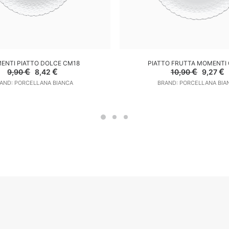
GGIUNGI AL CARRELLO
AGGIUNGI AL CARREL
ENTI PIATTO DOLCE CM18
PIATTO FRUTTA MOMENTI 
Il
Il
Il
Il
€
€
€
€
9,90
8,42
10,90
9,27
prezzo
prezzo
prezzo
p
AND: PORCELLANA BIANCA
BRAND: PORCELLANA BIA
originale
attuale
origina
a
era:
è:
era:
è
9,90 €.
8,42 €.
10,90 €
9