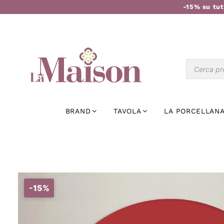
-15% su tut
BRAND
TAVOLA
LA PORCELLANA
-15%