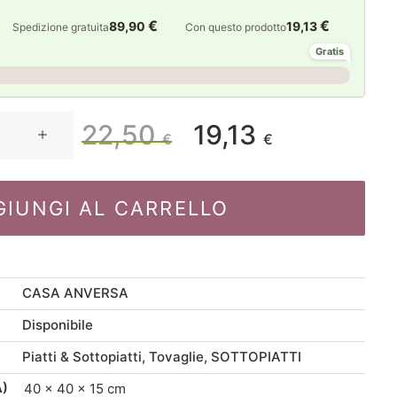
€
€
89,90
19,13
Spedizione gratuita
Con questo prodotto
Gratis
22,50
19,13
Il
Il
€
€
prezzo
prezzo
GIUNGI AL CARRELLO
originale
attuale
era:
è:
CASA ANVERSA
22,50 €.
19,13 €.
Disponibile
Piatti & Sottopiatti
,
Tovaglie
,
SOTTOPIATTI
A)
40 × 40 × 15 cm