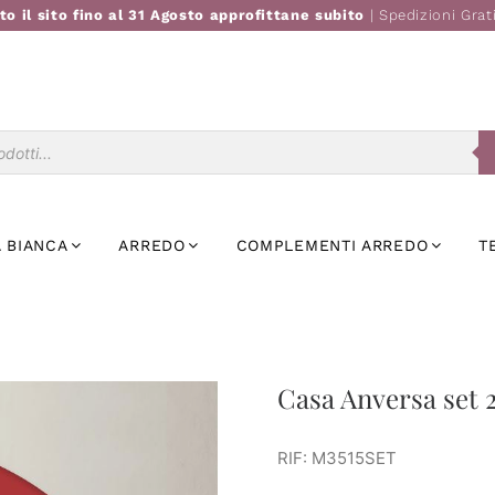
to il sito fino al 31 Agosto approfittane subito
| Spedizioni Grat
Ricerca
prodotti
 BIANCA
ARREDO
COMPLEMENTI ARREDO
T
Casa Anversa set 2
RIF: M3515SET