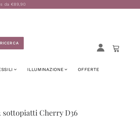
is da €89,90
RICERCA
ESSILI
ILLUMINAZIONE
OFFERTE
 sottopiatti Cherry D36