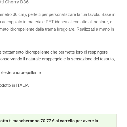
tti Cherry D36
diametro 36 cm), perfetti per personalizzare la tua tavola. Base in
o accoppiato in materiale PET idonea al contatto alimentare, e
mato idrorepellente dalla trama irregolare. Realizzati a mano in
e trattamento idrorepellente che permette loro di respingere
o, conservando il naturale drappeggio e la sensazione del tessuto,
iestere idrorepellente
odotto in ITALIA
to ti mancheranno 70,77 € al carrello per avere la