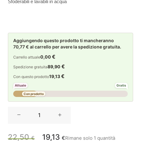
Sfoderabili e lavabili in acqua
Aggiungendo questo prodotto ti mancheranno
70,77 € al carrello per avere la spedizione gratuita.
€
0,00
Carrello attuale
€
89,90
Spedizione gratuita
€
19,13
Con questo prodotto
Attuale
Gratis
Con prodotto
Casa
Anversa
set
2
22,50
19,13
Il
Il
€
€
Rimane solo 1 quantità
sottopiatti