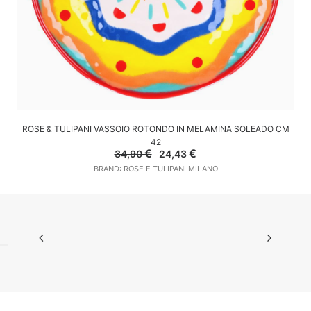
AGGIUNGI AL CARRELLO
ROSE & TULIPANI VASSOIO ROTONDO IN MELAMINA SOLEADO CM
42
Il
Il
€
€
34,90
24,43
prezzo
prezzo
BRAND: ROSE E TULIPANI MILANO
originale
attuale
era:
è:
34,90 €.
24,43 €.