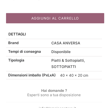
Yoko
prezzo
prezzo
D36
quantità
AGGIUNGI AL CARRELLO
originale
attuale
DETTAGLI
era:
è:
Brand
CASA ANVERSA
22,50 €.
19,13 €.
Tempi di consegna
Disponibile
Tipologia
Piatti & Sottopiatti
,
SOTTOPIATTI
Dimensioni imballo (PxLxA)
40 × 40 × 20 cm
Hai domande ?
Esperti sono a tua disposizione