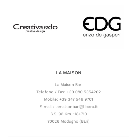
LA MAISON
La Maison Bari
Telefono / Fax: +39 080 5354202
Mobile: +39 347 546 9701
E-mail : lamaisonbari@libero.it
S.S. 96 Km. 118+710
70026 Modugno (Bari)