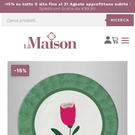
-15% su tutto il sito fino al 31 Agosto approfittane subito
|
Spedizioni Gratis da €89,90
Ricerca
RICERCA
prodotti
-15%