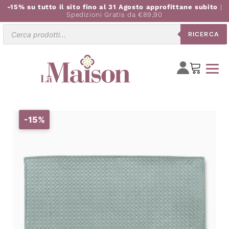
-15% su tutto il sito fino al 31 Agosto approfittane subito
|
Spedizioni Gratis da €89,90
Ricerca
RICERCA
prodotti
-15%