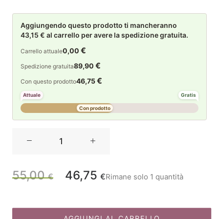
Aggiungendo questo prodotto ti mancheranno
43,15 € al carrello per avere la spedizione gratuita.
€
0,00
Carrello attuale
€
89,90
Spedizione gratuita
€
46,75
Con questo prodotto
Attuale
Gratis
Con prodotto
Casa
Anversa
Tappeto
Gaia
55,00
46,75
Il
Il
€
€
Rimane solo 1 quantità
Velluto
Trapuntato
prezzo
prezzo
65x110
quantità
AGGIUNGI AL CARRELLO