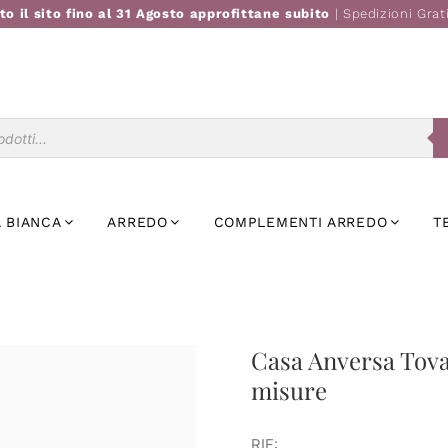
to il sito fino al 31 Agosto approfittane subito
| Spedizioni Grat
Ricerca
prodotti
 BIANCA
ARREDO
COMPLEMENTI ARREDO
T
Casa Anversa Tovag
misure
RIF: