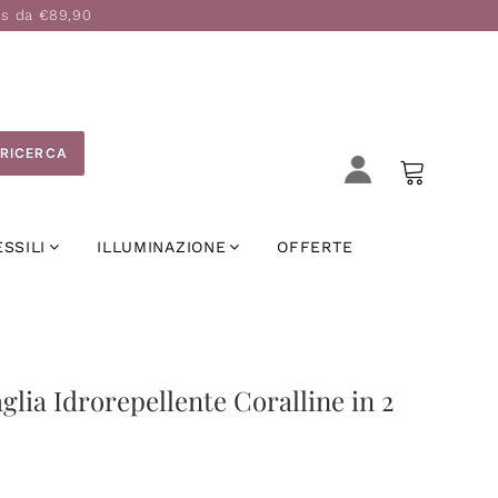
is da €89,90
RICERCA
ESSILI
ILLUMINAZIONE
OFFERTE
lia Idrorepellente Coralline in 2