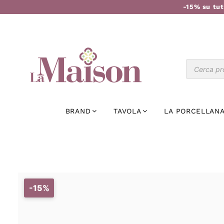
-15% su tut
BRAND
TAVOLA
LA PORCELLANA
-15%