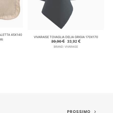
ALETTA 45X140
AGGIUNGI AL CARRELLO
VIVARAISE TOVAGLIA DELIA GRIGIA 170X170
RI
Il
Il
€
€
39,90
33,92
l
prezzo
prezzo
prezzo
BRAND: VIVARAISE
originale
attuale
e
ttuale
era:
è:
:
39,90 €.
33,92 €.
4,45 €.
PROSSIMO