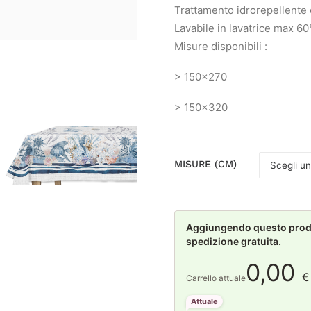
Trattamento idrorepellente 
Lavabile in lavatrice max 60
Misure disponibili :
> 150×270
> 150×320
MISURE (CM)
Aggiungendo questo prodot
spedizione gratuita.
0,00
€
Carrello attuale
Attuale