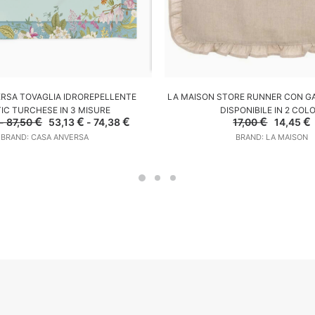
SCEGLI
SCEGLI
RSA TOVAGLIA IDROREPELLENTE
LA MAISON STORE RUNNER CON G
IC TURCHESE IN 3 MISURE
DISPONIBILE IN 2 COLO
Fascia
Il
Fascia
Il
Il
I
€
€
€
€
€
-
87,50
53,13
-
74,38
17,00
14,45
di
prezzo
di
prezzo
prezzo
BRAND: CASA ANVERSA
BRAND: LA MAISON
prezzo:
originale
prezzo:
attuale
original
a
da
era:
da
è:
era:
è
62,50 €
62,50 €
53,13 €
53,13 €
17,00 €.
1
a
-
a
-
87,50 €
87,50 €Fascia
74,38 €
74,38 €Fascia
di
di
prezzo:
prezzo:
da
da
62,50 €
53,13 €
a
a
87,50 €.
74,38 €.