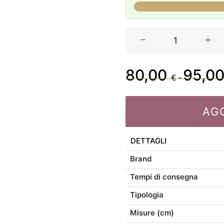
Casa
Anversa
Tovaglia
Idrorepellente
80,00
95,0
€
-
Coralline
in
2
AG
misure
quantità
DETTAGLI
Brand
Tempi di consegna
Tipologia
Misure (cm)