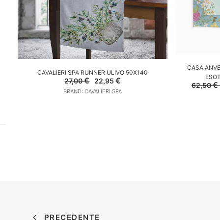
CASA ANVE
AGGIUNGI AL CARRELLO
CAVALIERI SPA RUNNER ULIVO 50X140
ESOT
Il
Il
€
€
27,00
22,95
€
62,50
prezzo
prezzo
BRAND: CAVALIERI SPA
originale
attuale
era:
è:
27,00 €.
22,95 €.
PRECEDENTE