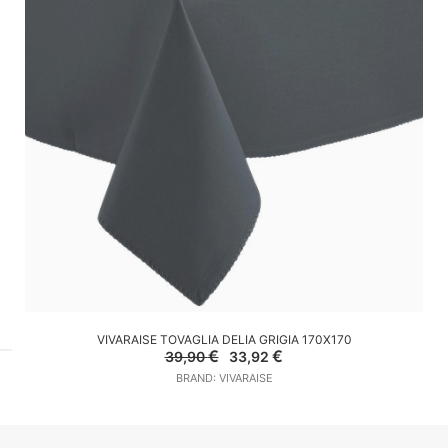
AGGIUNGI AL CARRELLO
VIVARAISE TOVAGLIA DELIA GRIGIA 170X170
Il
Il
€
€
39,90
33,92
prezzo
prezzo
BRAND: VIVARAISE
originale
attuale
era:
è:
39,90 €.
33,92 €.