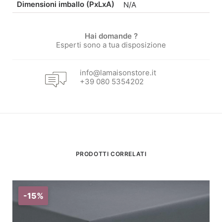
Dimensioni imballo (PxLxA)
N/A
prezzo:
di
da
prezzo:
Hai domande ?
Esperti sono a tua disposizione
57,50 €
da
info@lamaisonstore.it
+39 080 5354202
a
48,88 €
95,00 €.
a
80,75 €.
PRODOTTI CORRELATI
-15%