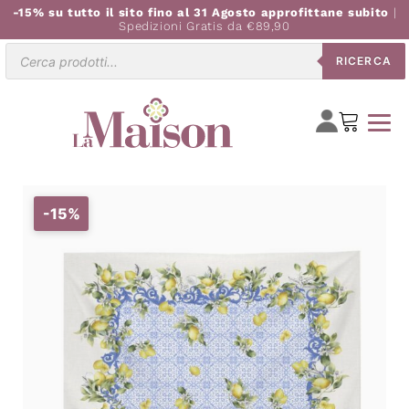
-15% su tutto il sito fino al 31 Agosto approfittane subito
|
Spedizioni Gratis da €89,90
Ricerca
RICERCA
prodotti
-15%