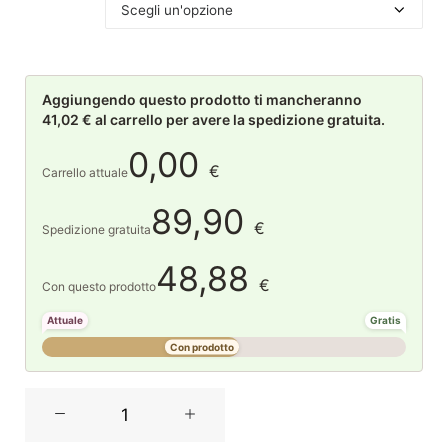
Aggiungendo questo prodotto ti mancheranno
41,02 € al carrello per avere la spedizione gratuita.
0,00
€
Carrello attuale
89,90
€
Spedizione gratuita
48,88
€
Con questo prodotto
Attuale
Gratis
Con prodotto
Casa
Anversa
Tovaglia