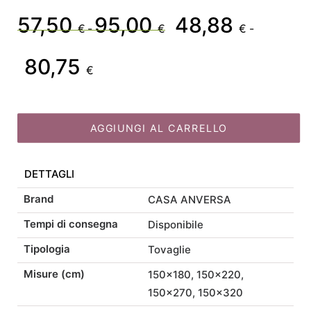
Idrorepellente
57,50
95,00
48,88
Fascia
Il
€
-
€
€
-
Sorrento
in
80,75
di
prezzo
Fascia
Il
4
€
misure
prezzo:
originale
quantità
di
prezzo
AGGIUNGI AL CARRELLO
da
era:
prezzo:
attuale
57,50 €
57,50 €
DETTAGLI
da
è:
Brand
CASA ANVERSA
a
-
48,88 €
48,88 €
Tempi di consegna
Disponibile
95,00 €
95,00 €Fascia
Tipologia
a
-
Tovaglie
Misure (cm)
150×180, 150×220,
di
80,75 €
80,75 €Fascia
150×270, 150×320