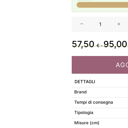
Casa
Anversa
Tovaglia
Idrorepellente
57,50
95,0
€
-
Yoko
in
4
AG
misure
quantità
DETTAGLI
Brand
Tempi di consegna
Tipologia
Misure (cm)