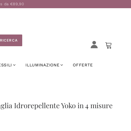
is da €89,90
RICERCA
ESSILI
ILLUMINAZIONE
OFFERTE
glia Idrorepellente Yoko in 4 misure