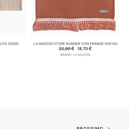
P
LO
AGGIUNGI AL CARRELLO
JUTA 35X90
LA MAISON STORE RUNNER CON FRANGE 45X140
l
Il
Il
€
€
22,00
18,70
prezzo
prezzo
prezzo
BRAND: LA MAISON
e
attuale
originale
attuale
è:
era:
è:
.
18,70 €.
22,00 €.
18,70 €.
PROSSIMO