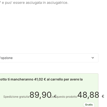
° e puo’ essere asciugata in asciugatrice.
to ti mancheranno 41,02 € al carrello per avere la
89,90
48,88
€
€
Spedizione gratuita
Con questo prodotto
Gratis