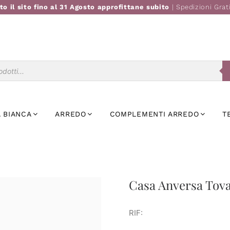
to il sito fino al 31 Agosto approfittane subito
| Spedizioni Grat
Ricerca
prodotti
 BIANCA
ARREDO
COMPLEMENTI ARREDO
T
Casa Anversa Tova
RIF: