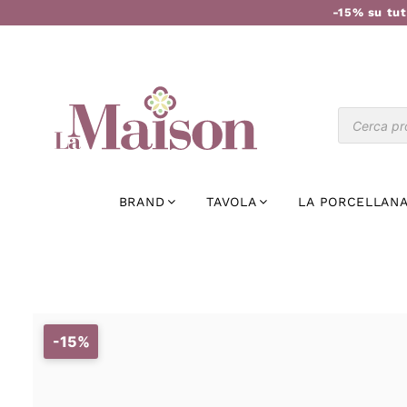
-15% su tut
BRAND
TAVOLA
LA PORCELLANA
-15%