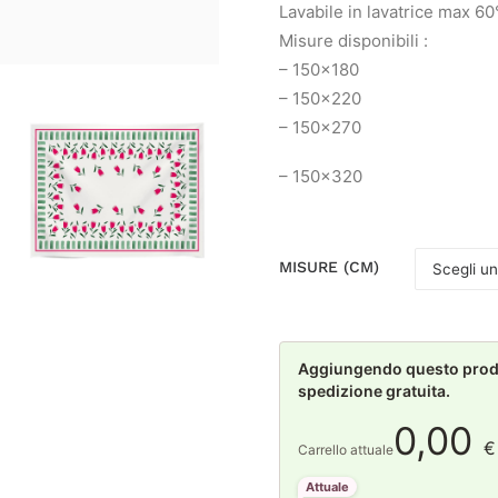
Lavabile in lavatrice max 60
Misure disponibili :
– 150×180
– 150×220
– 150×270
– 150×320
MISURE (CM)
Aggiungendo questo prodot
spedizione gratuita.
0,00
€
Carrello attuale
Attuale