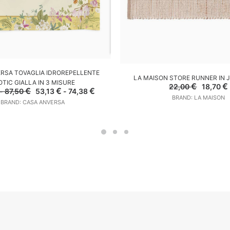
SCEGLI
RSA TOVAGLIA IDROREPELLENTE
AGGIUNGI AL CARREL
LA MAISON STORE RUNNER IN 
OTIC GIALLA IN 3 MISURE
Il
I
€
€
22,00
18,70
Fascia
Il
Fascia
Il
€
€
€
-
87,50
53,13
-
74,38
prezzo
di
prezzo
di
prezzo
BRAND: LA MAISON
original
BRAND: CASA ANVERSA
prezzo:
originale
prezzo:
attuale
era:
da
era:
da
è:
22,00 €
62,50 €
62,50 €
53,13 €
53,13 €
a
-
a
-
87,50 €
87,50 €Fascia
74,38 €
74,38 €Fascia
di
di
prezzo:
prezzo:
da
da
62,50 €
53,13 €
a
a
87,50 €.
74,38 €.