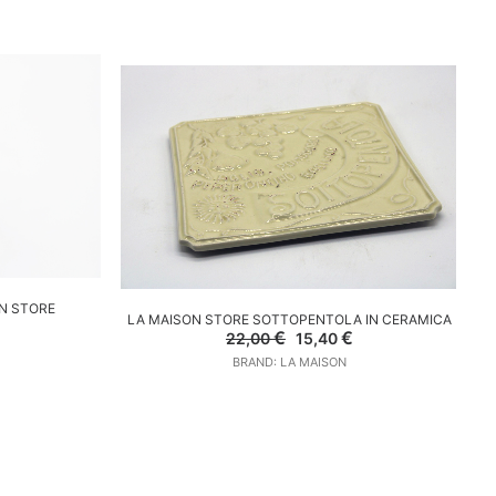
LO
N STORE
AGGIUNGI AL CARRELLO
LA MAISON STORE SOTTOPENTOLA IN CERAMICA
Il
Il
€
€
22,00
15,40
l
prezzo
prezzo
prezzo
BRAND: LA MAISON
originale
attuale
e
attuale
era:
è:
:
22,00 €.
15,40 €.
18,90 €.