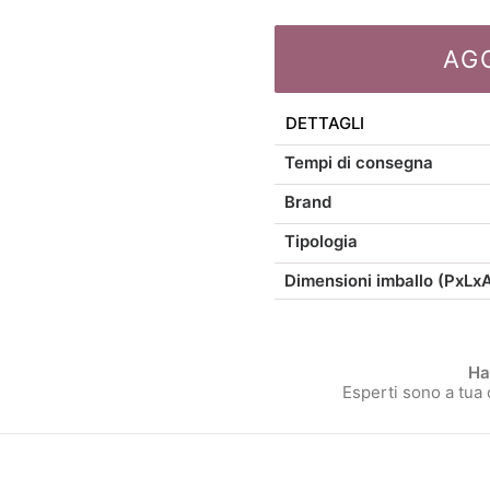
Store
Cesto
AG
rettangolare
con
manici
DETTAGLI
quantità
Tempi di consegna
Brand
Tipologia
Dimensioni imballo (PxLx
Ha
Esperti sono a tua