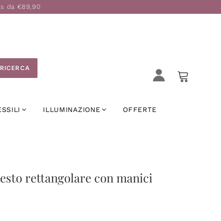
is da €89,90
RICERCA
ESSILI
ILLUMINAZIONE
OFFERTE
esto rettangolare con manici