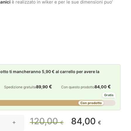
manici
è realizzato in wiker e per le sue dimensioni puo’
to ti mancheranno 5,90 € al carrello per avere la
€
€
89,90
84,00
Spedizione gratuita
Con questo prodotto
Gratis
Con prodotto
Il
Il
120,00
84,00
€
€
prezzo
prezzo