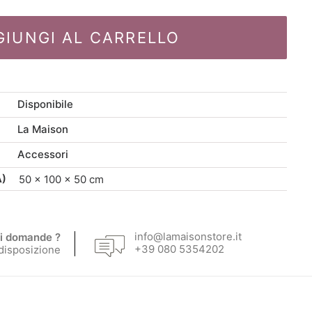
originale
attuale
era:
è:
GIUNGI AL CARRELLO
120,00 €.
84,00 €.
Disponibile
La Maison
Accessori
A)
50 × 100 × 50 cm
info@lamaisonstore.it
i domande ?
+39 080 5354202
 disposizione