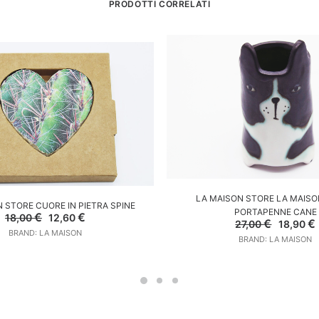
PRODOTTI CORRELATI
AGGIUNGI AL CARREL
LA MAISON STORE LA MAISO
GGIUNGI AL CARRELLO
 STORE CUORE IN PIETRA SPINE
PORTAPENNE CANE
Il
Il
€
€
18,00
12,60
Il
I
€
€
27,00
18,90
prezzo
prezzo
prezzo
BRAND: LA MAISON
originale
attuale
BRAND: LA MAISON
original
era:
è:
era:
è
18,00 €.
12,60 €.
27,00 €.