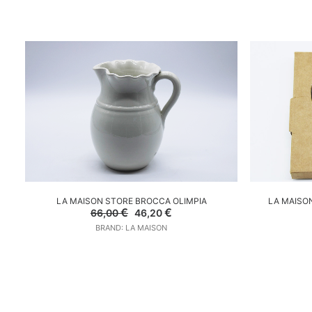
AGGIUNGI AL CARRELLO
A
LA MAISON STORE BROCCA OLIMPIA
LA MAISON
Il
Il
€
€
66,00
46,20
prezzo
prezzo
BRAND: LA MAISON
originale
attuale
era:
è:
66,00 €.
46,20 €.