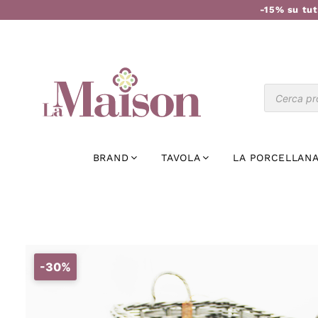
-15% su tut
BRAND
TAVOLA
LA PORCELLANA
-30%