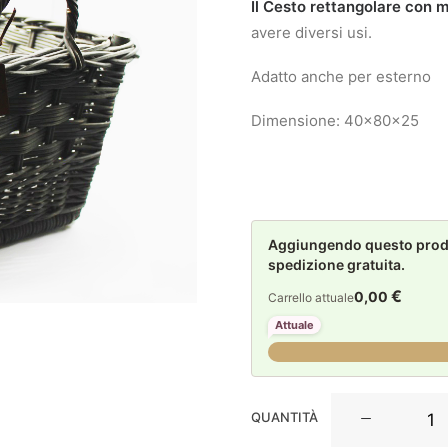
Il Cesto rettangolare con 
avere diversi usi.
Adatto anche per esterno
Dimensione: 40x80x25
Aggiungendo questo prodot
spedizione gratuita.
€
0,00
Carrello attuale
Attuale
La
QUANTITÀ
Maison