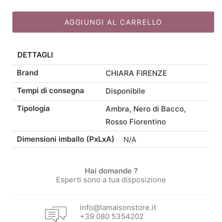
prezzo
prezzo
2
fragranze
AGGIUNGI AL CARRELLO
originale
attuale
quantità
DETTAGLI
era:
è:
Brand
CHIARA FIRENZE
50,00 €.
42,50 €.
Tempi di consegna
Disponibile
Tipologia
Ambra
,
Nero di Bacco
,
Rosso Fiorentino
Dimensioni imballo (PxLxA)
N/A
Hai domande ?
Esperti sono a tua disposizione
info@lamaisonstore.it
+39 080 5354202