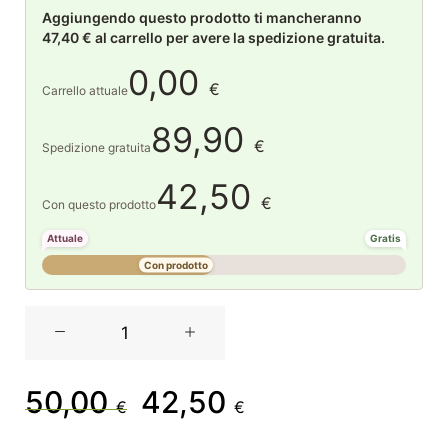
Aggiungendo questo prodotto ti mancheranno
47,40 € al carrello per avere la spedizione gratuita.
0,00
€
Carrello attuale
89,90
€
Spedizione gratuita
42,50
€
Con questo prodotto
Attuale
Gratis
Con prodotto
Chiara
Firenze
Cofanetto
regalo
50,00
42,50
Il
Il
€
€
disponibile
in