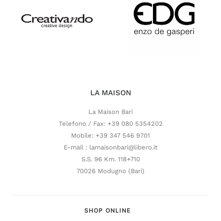
LA MAISON
La Maison Bari
Telefono / Fax: +39 080 5354202
Mobile: +39 347 546 9701
E-mail : lamaisonbari@libero.it
S.S. 96 Km. 118+710
70026 Modugno (Bari)
SHOP ONLINE