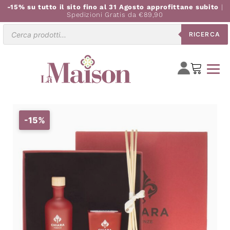
-15% su tutto il sito fino al 31 Agosto approfittane subito
|
Spedizioni Gratis da €89,90
Ricerca
RICERCA
prodotti
-15%