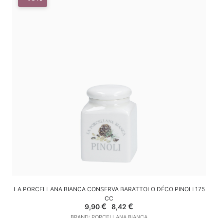
AGGIUNGI AL CARRELLO
LA PORCELLANA BIANCA CONSERVA BARATTOLO DÉCO PINOLI 175
CC
Il
Il
€
€
9,90
8,42
prezzo
prezzo
BRAND: PORCELLANA BIANCA