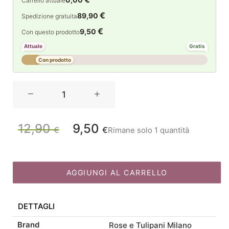
Carrello attuale
€
89,90
Spedizione gratuita
€
9,50
Con questo prodotto
Attuale
Gratis
Con prodotto
Rose
&
Tulipani
Il
Il
Concerto
12,90
9,50
€
€
Rimane solo 1 quantità
prezzo
prezzo
Corallo
Barattolo
originale
attuale
ml200
era:
è:
quantità
AGGIUNGI AL CARRELLO
12,90 €.
9,50 €.
DETTAGLI
Brand
Rose e Tulipani Milano