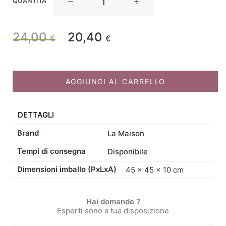
QUANTITÀ
Maison
Store
Cuscino
24,00
20,40
Il
Il
€
€
Natalizio
Alce
prezzo
prezzo
45x45
quantità
AGGIUNGI AL CARRELLO
originale
attuale
DETTAGLI
era:
è:
Brand
La Maison
24,00 €.
20,40 €.
Tempi di consegna
Disponibile
Dimensioni imballo (PxLxA)
45 × 45 × 10 cm
Hai domande ?
Esperti sono a tua disposizione