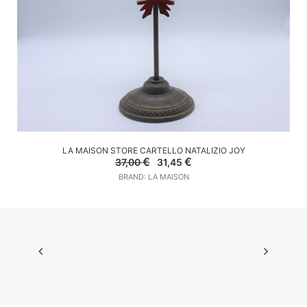
AGGIUNGI AL CARRELLO
LA MAISON STORE CARTELLO NATALIZIO JOY
Il
Il
€
€
37,00
31,45
prezzo
prezzo
BRAND: LA MAISON
originale
attuale
era:
è:
37,00 €.
31,45 €.