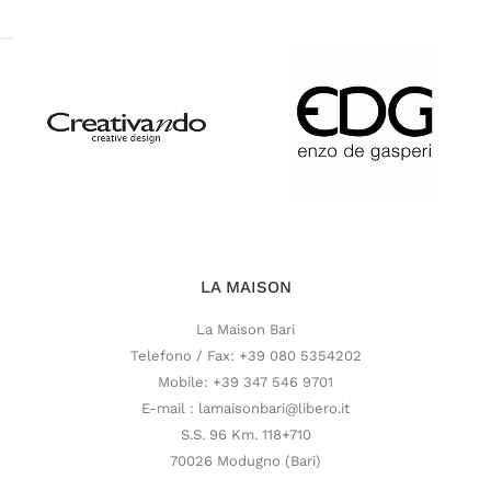
LA MAISON
La Maison Bari
Telefono / Fax: +39 080 5354202
Mobile: +39 347 546 9701
E-mail : lamaisonbari@libero.it
S.S. 96 Km. 118+710
70026 Modugno (Bari)