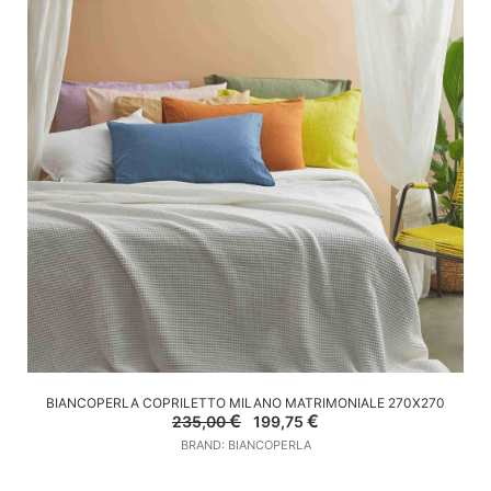
SCEGLI
BIANCOPERLA COPRILETTO MILANO MATRIMONIALE 270X270
Il
Il
€
€
235,00
199,75
prezzo
prezzo
BRAND: BIANCOPERLA
originale
attuale
era:
è:
235,00 €.
199,75 €.