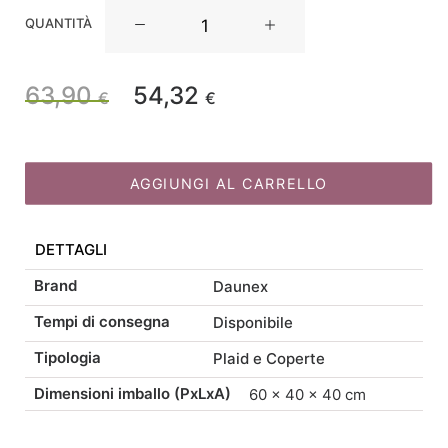
Daunex
QUANTITÀ
Plaid
Morbidotto
Cooper
63,90
54,32
Il
Il
€
€
Play
150×200
prezzo
prezzo
quantità
AGGIUNGI AL CARRELLO
originale
attuale
DETTAGLI
era:
è:
Brand
Daunex
63,90 €.
54,32 €.
Tempi di consegna
Disponibile
Tipologia
Plaid e Coperte
Dimensioni imballo (PxLxA)
60 × 40 × 40 cm