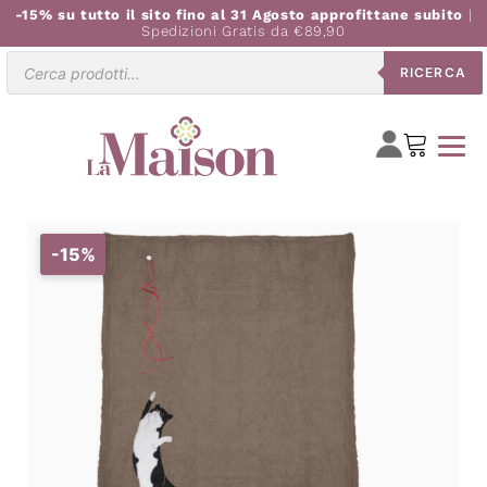
-15% su tutto il sito fino al 31 Agosto approfittane subito
|
Spedizioni Gratis da €89,90
Ricerca
RICERCA
prodotti
-15%