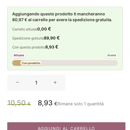
Aggiungendo questo prodotto ti mancheranno
80,97 € al carrello per avere la spedizione gratuita.
€
0,00
Carrello attuale
€
89,90
Spedizione gratuita
€
8,93
Con questo prodotto
Attuale
Gratis
Con prodotto
La
Maison
Store
Decorazione
10,50
8,93
Il
Il
€
€
Rimane solo 1 quantità
albero
schiaccianoci
prezzo
prezzo
Set
3
AGGIUNGI AL CARRELLO