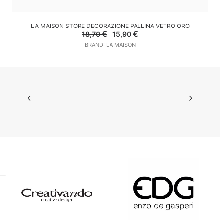
AGGIUNGI AL CARRELLO
LA MAISON STORE DECORAZIONE PALLINA VETRO ORO
Il
Il
€
€
18,70
15,90
prezzo
prezzo
BRAND: LA MAISON
originale
attuale
era:
è:
18,70 €.
15,90 €.