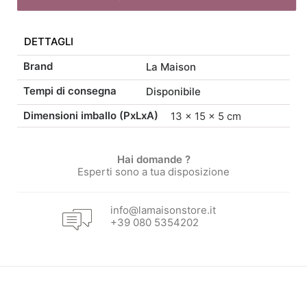
originale
attuale
pezzi
quantità
DETTAGLI
era:
è:
Brand
La Maison
10,50 €.
8,93 €.
Tempi di consegna
Disponibile
Dimensioni imballo (PxLxA)
13 × 15 × 5 cm
Hai domande ?
Esperti sono a tua disposizione
info@lamaisonstore.it
+39 080 5354202