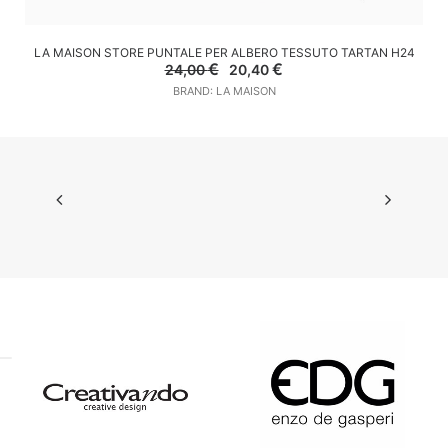
AGGIUNGI AL CARRELLO
LA MAISON STORE PUNTALE PER ALBERO TESSUTO TARTAN H24
Il
Il
€
€
24,00
20,40
prezzo
prezzo
BRAND: LA MAISON
originale
attuale
era:
è:
24,00 €.
20,40 €.