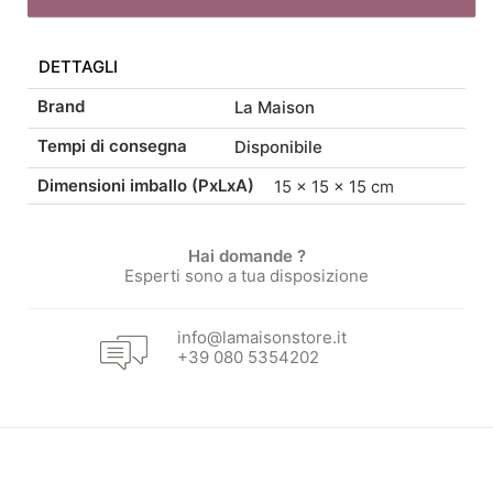
originale
attuale
3
pezzi
DETTAGLI
quantità
era:
è:
Brand
La Maison
22,00 €.
18,70 €.
Tempi di consegna
Disponibile
Dimensioni imballo (PxLxA)
15 × 15 × 15 cm
Hai domande ?
Esperti sono a tua disposizione
info@lamaisonstore.it
+39 080 5354202