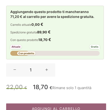
Aggiungendo questo prodotto ti mancheranno
71,20 € al carrello per avere la spedizione gratuita.
€
0,00
Carrello attuale
€
89,90
Spedizione gratuita
€
18,70
Con questo prodotto
Attuale
Gratis
Con prodotto
La
Maison
Store
Decorazioni
22,00
18,70
Il
Il
€
€
Rimane solo 1 quantità
da
albero
prezzo
prezzo
orsetto
Set
AGGIUNGI AL CARRELLO