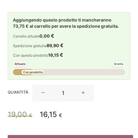
Aggiungendo questo prodotto ti mancheranno
73,75 € al carrello per avere la spedizione gratuita.
€
0,00
Carrello attuale
€
89,90
Spedizione gratuita
€
16,15
Con questo prodotto
Attuale
Gratis
Con prodotto
EDG
QUANTITÀ
Enzo
De
Gasperi
19,00
16,15
Il
Il
€
€
Decoro
Pesce
prezzo
prezzo
Pinne