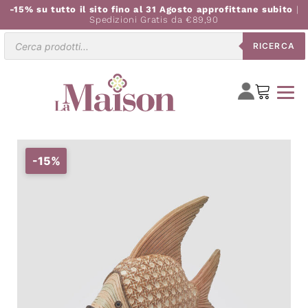
-15% su tutto il sito fino al 31 Agosto approfittane subito
|
Spedizioni Gratis da €89,90
Ricerca
RICERCA
prodotti
-15%