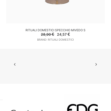
AGGIUNGI AL CARRELLO
RITUALI DOMESTICI SPECCHIO MIVEDO S
Il
Il
€
€
28,90
24,57
prezzo
prezzo
BRAND: RITUALI DOMESTICI
originale
attuale
era:
è:
28,90 €.
24,57 €.