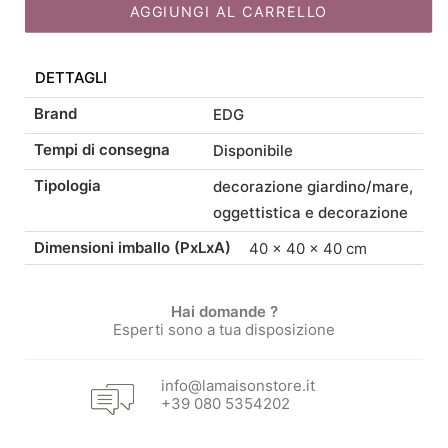
bamboo
AGGIUNGI AL CARRELLO
originale
attuale
scuro
H
DETTAGLI
19
era:
è:
quantità
Brand
EDG
19,00 €.
16,15 €.
Tempi di consegna
Disponibile
Tipologia
decorazione giardino/mare
,
oggettistica e decorazione
Dimensioni imballo (PxLxA)
40 × 40 × 40 cm
Hai domande ?
Esperti sono a tua disposizione
info@lamaisonstore.it
+39 080 5354202