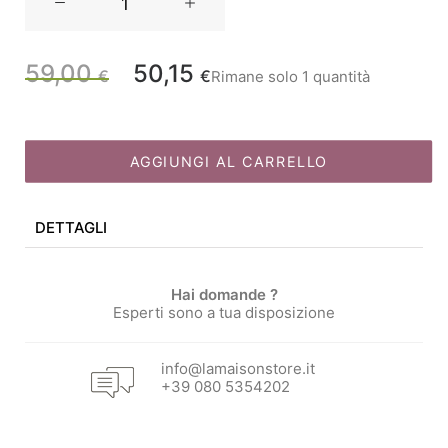
Lampada
Faro
Blu
59,00
50,15
Il
Il
€
€
Rimane solo 1 quantità
H51
quantità
prezzo
prezzo
AGGIUNGI AL CARRELLO
originale
attuale
DETTAGLI
era:
è:
59,00 €.
50,15 €.
Hai domande ?
Esperti sono a tua disposizione
info@lamaisonstore.it
+39 080 5354202