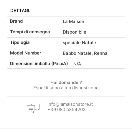
disponibile
era:
è:
DETTAGLI
in
2
Brand
La Maison
6,00 €.
5,10 
modelli
Tempi di consegna
Disponibile
quantità
Tipologia
speciale Natale
Model Number
Babbo Natale, Renna
Dimensioni imballo (PxLxA)
N/A
Hai domande ?
Esperti sono a tua disposizione
info@lamaisonstore.it
+39 080 5354202