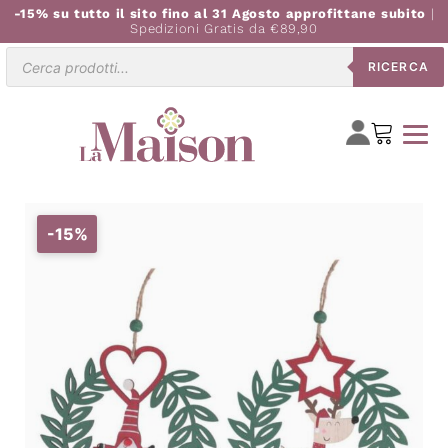
-15% su tutto il sito fino al 31 Agosto approfittane subito
|
Spedizioni Gratis da €89,90
Ricerca
RICERCA
prodotti
-15%