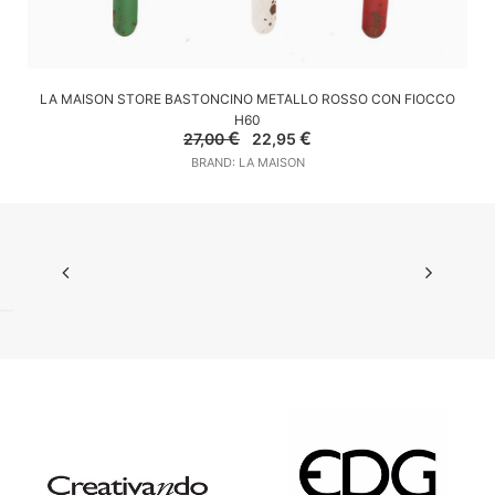
AGGIUNGI AL CARRELLO
LA MAISON STORE BASTONCINO METALLO ROSSO CON FIOCCO
H60
Il
Il
€
€
27,00
22,95
prezzo
prezzo
BRAND: LA MAISON
originale
attuale
era:
è:
27,00 €.
22,95 €.