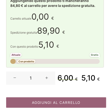
Aggiungendo questo prodotto ti mancheranno
84,80 € al carrello per avere la spedizione gratuita.
0,00
€
Carrello attuale
89,90
€
Spedizione gratuita
5,10
€
Con questo prodotto
Attuale
Gratis
Con prodotto
La
6,00
5,10
Il
Il
€
€
Maison
Store
prezzo
prez
Addobbo
coroncina
AGGIUNGI AL CARRELLO
originale
attua
legno
D16