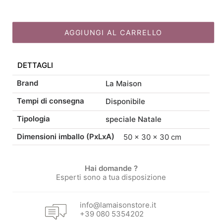
in
prezzo
prezzo
legno
H
AGGIUNGI AL CARRELLO
originale
attuale
37
quantità
DETTAGLI
era:
è:
Brand
La Maison
17,00 €.
14,45 €.
Tempi di consegna
Disponibile
Tipologia
speciale Natale
Dimensioni imballo (PxLxA)
50 × 30 × 30 cm
Hai domande ?
Esperti sono a tua disposizione
info@lamaisonstore.it
+39 080 5354202