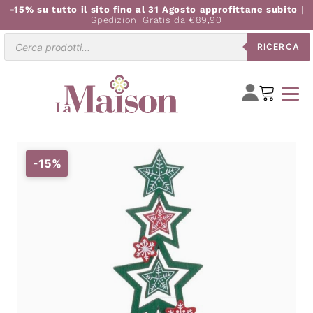
-15% su tutto il sito fino al 31 Agosto approfittane subito
|
Spedizioni Gratis da €89,90
Ricerca
RICERCA
prodotti
-15%