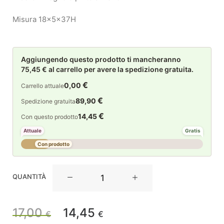
Misura 18x5x37H
Aggiungendo questo prodotto ti mancheranno
75,45 € al carrello per avere la spedizione gratuita.
€
0,00
Carrello attuale
€
89,90
Spedizione gratuita
€
14,45
Con questo prodotto
Attuale
Gratis
Con prodotto
La
QUANTITÀ
Maison
Store
Albero
17,00
14,45
Il
Il
€
€
Natalizio