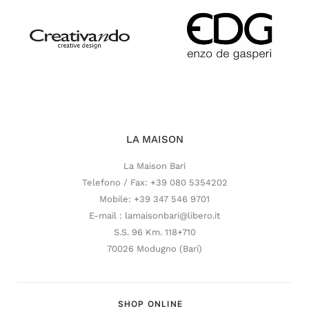
LA MAISON
La Maison Bari
Telefono / Fax: +39 080 5354202
Mobile: +39 347 546 9701
E-mail : lamaisonbari@libero.it
S.S. 96 Km. 118+710
70026 Modugno (Bari)
SHOP ONLINE