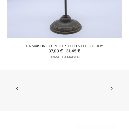
AGGIUNGI AL CARRELLO
LA MAISON STORE CARTELLO NATALIZIO JOY
Il
Il
€
€
37,00
31,45
prezzo
prezzo
BRAND: LA MAISON
originale
attuale
era:
è:
37,00 €.
31,45 €.