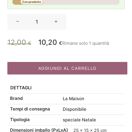
Con prodotto
La
Maison
Store
Babbo
12,00
10,20
Il
Il
€
€
Rimane solo 1 quantità
Natale
legno
prezzo
prezzo
rosso
H17
AGGIUNGI AL CARRELLO
originale
attuale
quantità
DETTAGLI
era:
è:
Brand
La Maison
12,00 €.
10,20 €.
Tempi di consegna
Disponibile
Tipologia
speciale Natale
Dimensioni imballo (PxLxA)
25 × 15 × 25 cm