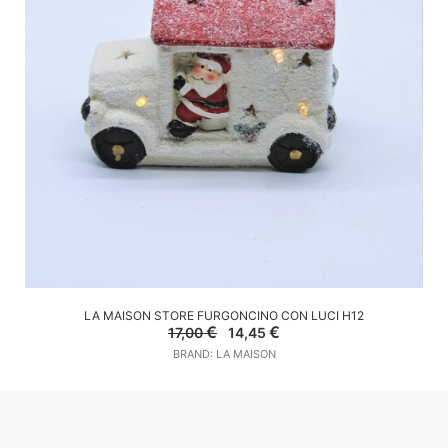
AGGIUNGI AL CARRELLO
LA MAISON STORE FURGONCINO CON LUCI H12
Il
Il
€
€
17,00
14,45
prezzo
prezzo
BRAND: LA MAISON
originale
attuale
era:
è:
17,00 €.
14,45 €.