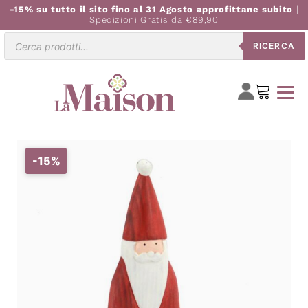
-15% su tutto il sito fino al 31 Agosto approfittane subito
|
Spedizioni Gratis da €89,90
Ricerca
RICERCA
prodotti
-15%