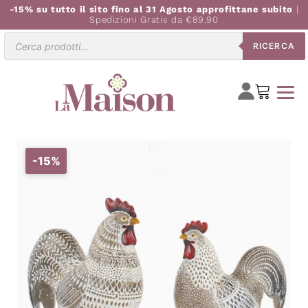
-15% su tutto il sito fino al 31 Agosto approfittane subito
|
Spedizioni Gratis da €89,90
Ricerca
RICERCA
prodotti
-15%