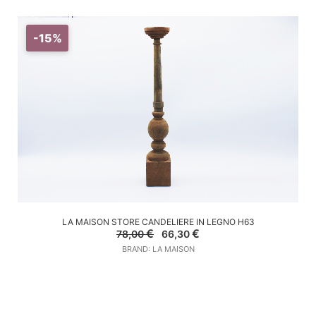
-15%
AGGIUNGI AL CARRELLO
LA MAISON STORE CANDELIERE IN LEGNO H63
Il
Il
€
€
78,00
66,30
prezzo
prezzo
BRAND: LA MAISON
originale
attuale
era:
è:
78,00 €.
66,30 €.