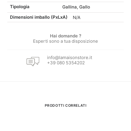
44,00 €
44,00 €Fascia
Tipologia
a
-
Gallina
,
Gallo
Dimensioni imballo (PxLxA)
N/A
di
37,40 €
37,40 €Fascia
Hai domande ?
prezzo:
di
Esperti sono a tua disposizione
da
prezzo:
info@lamaisonstore.it
+39 080 5354202
35,00 €
da
a
29,75 €
44,00 €.
a
PRODOTTI CORRELATI
37,40 €.