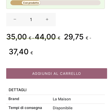
Con prodotto
La
Maison
Store
Decorazione
35,00
44,00
29,75
Fascia
Il
€
-
€
€
-
Gallo/Gallina
quantità
37,40
di
prezzo
Fascia
Il
€
prezzo:
originale
di
prezzo
AGGIUNGI AL CARRELLO
da
era:
prezzo:
attuale
35,00 €
35,00 €
DETTAGLI
da
è:
Brand
La Maison
a
-
29,75 €
29,75 €
Tempi di consegna
Disponibile