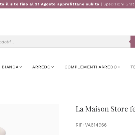
to il sito fino al 31 Agosto approfittane subito
| Spedizioni Grat
Ricerca
prodotti
 BIANCA
ARREDO
COMPLEMENTI ARREDO
T
La Maison Store f
RIF: VA614966