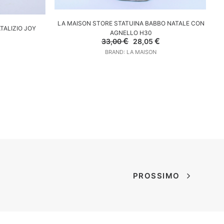
AGGIUNGI AL CARRELLO
LA MAISON STORE STATUINA BABBO NATALE CON
L
LO
TALIZIO JOY
AGNELLO H30
l
Il
Il
€
€
33,00
28,05
prezzo
prezzo
prezzo
e
ttuale
BRAND: LA MAISON
originale
attuale
:
era:
è:
1,45 €.
33,00 €.
28,05 €.
PROSSIMO