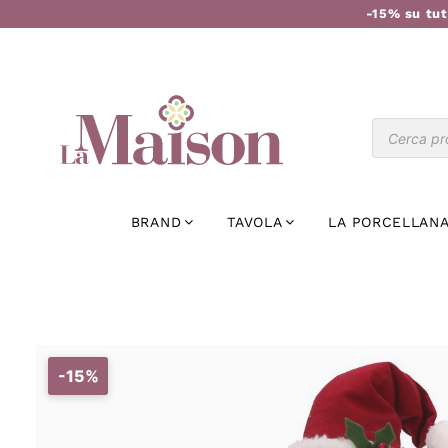
-15% su tut
BRAND
TAVOLA
LA PORCELLANA
-15%