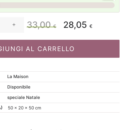
33,00
28,05
Il
Il
€
€
prezzo
prezzo
GIUNGI AL CARRELLO
originale
attuale
era:
è:
La Maison
33,00 €.
28,05 €.
Disponibile
speciale Natale
A)
50 × 20 × 50 cm