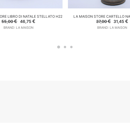
GGIUNGI AL CARRELLO
AGGIUNGI AL CARREL
ORE LIBRO DI NATALE STELLATO H22
LA MAISON STORE CARTELLO NA
Il
Il
Il
I
€
€
€
€
55,00
46,75
37,00
31,45
prezzo
prezzo
prezzo
BRAND: LA MAISON
BRAND: LA MAISON
originale
attuale
original
a
era:
è:
era:
è
55,00 €.
46,75 €.
37,00 €.
3