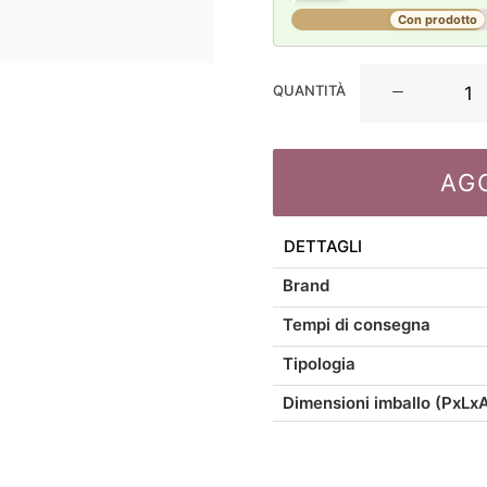
Con prodotto
La
QUANTITÀ
Maison
Store
fermaporta
AG
tessuto
babbo
natale
DETTAGLI
H38
Brand
quantità
Tempi di consegna
Tipologia
Dimensioni imballo (PxLx