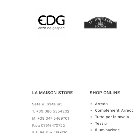
LA MAISON STORE
SHOP ONLINE
Arredo
Sete e Crete srl
Complementi Arred
T. +39 080 5354202
Tutto per la tavola
M. +39 347 5469701
Tessili
P.iva 07916470722
Illuminazione
S.S. 96 Km. 118+710