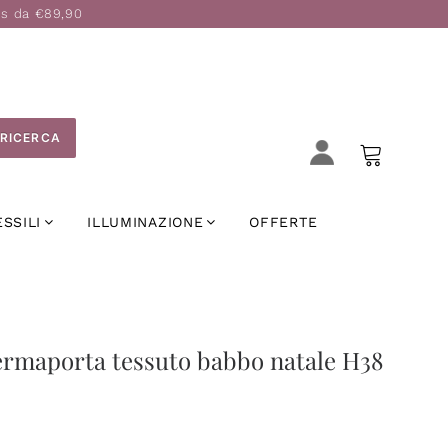
is da €89,90
RICERCA
ESSILI
ILLUMINAZIONE
OFFERTE
ermaporta tessuto babbo natale H38