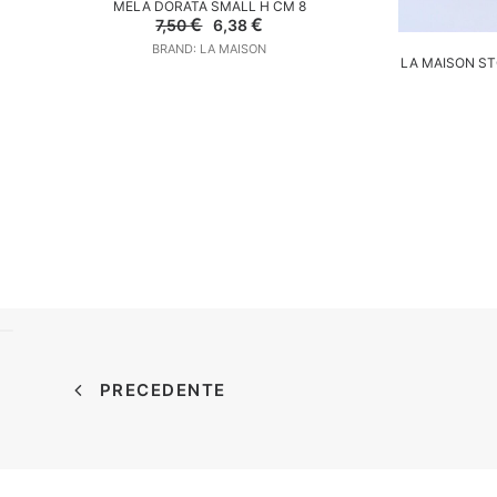
MELA DORATA SMALL H CM 8
Il
Il
€
€
7,50
6,38
prezzo
prezzo
BRAND: LA MAISON
A
originale
attuale
LA MAISON ST
era:
è:
7,50 €.
6,38 €.
PRECEDENTE