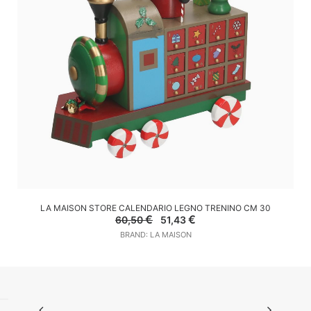
AGGIUNGI AL CARRELLO
LA MAISON STORE CALENDARIO LEGNO TRENINO CM 30
Il
Il
€
€
60,50
51,43
prezzo
prezzo
BRAND: LA MAISON
originale
attuale
era:
è:
60,50 €.
51,43 €.