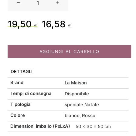
Maison
Store
festone
19,50
16,58
Il
Il
€
€
stelle
con
prezzo
prezzo
20
lucine
AGGIUNGI AL CARRELLO
originale
attuale
cm
210
Disponibile
DETTAGLI
era:
è:
in
Brand
La Maison
2
19,50 €.
16,58 €.
colori
Tempi di consegna
Disponibile
quantità
Tipologia
speciale Natale
Colore
bianco, Rosso
Dimensioni imballo (PxLxA)
50 × 30 × 50 cm