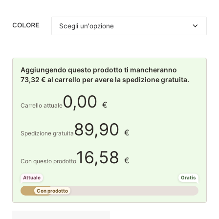
COLORE
Aggiungendo questo prodotto ti mancheranno
73,32 € al carrello per avere la spedizione gratuita.
0,00
€
Carrello attuale
89,90
€
Spedizione gratuita
16,58
€
Con questo prodotto
Attuale
Gratis
Con prodotto
La