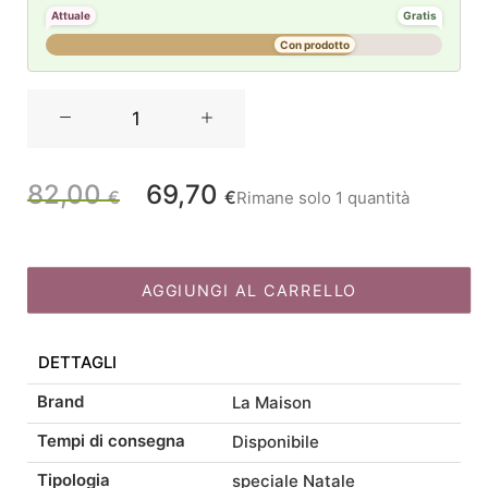
Attuale
Gratis
Con prodotto
La
Maison
Store
Pacco
82,00
69,70
Il
Il
€
€
Rimane solo 1 quantità
regalo
in
prezzo
prezzo
metallo
20x37H
AGGIUNGI AL CARRELLO
originale
attuale
quantità
DETTAGLI
era:
è:
Brand
La Maison
82,00 €.
69,70 €.
Tempi di consegna
Disponibile
Tipologia
speciale Natale