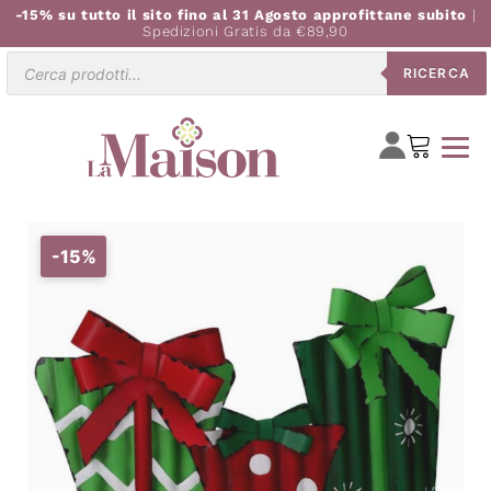
-15% su tutto il sito fino al 31 Agosto approfittane subito
|
Spedizioni Gratis da €89,90
Ricerca
RICERCA
prodotti
-15%