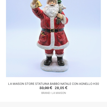
AGGIUNGI AL CARRELLO
LA MAISON STORE STATUINA BABBO NATALE CON AGNELLO H30
Il
Il
€
€
33,00
28,05
prezzo
prezzo
BRAND: LA MAISON
originale
attuale
era:
è:
33,00 €.
28,05 €.