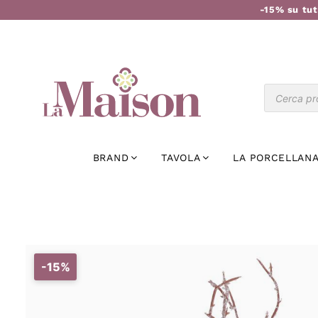
-15% su tut
BRAND
TAVOLA
LA PORCELLANA
-15%