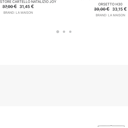
 STORE CARTELLO NATALIZIO JOY
ORSETTO H30
Il
Il
€
€
37,00
31,45
Il
I
€
€
39,00
33,15
prezzo
prezzo
prezzo
BRAND: LA MAISON
originale
attuale
BRAND: LA MAISON
original
era:
è:
era:
37,00 €.
31,45 €.
39,00 €