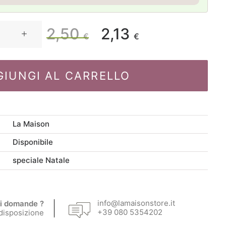
2,50
2,13
Il
Il
€
€
prezzo
prezzo
GIUNGI AL CARRELLO
originale
attuale
era:
è:
La Maison
2,50 €.
2,13 €.
Disponibile
speciale Natale
info@lamaisonstore.it
i domande ?
+39 080 5354202
 disposizione