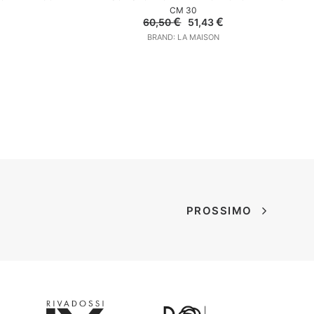
CM 30
l
Il
Il
€
€
60,50
51,43
prezzo
prezzo
prezzo
BRAND: LA MAISON
e
attuale
originale
attuale
è:
era:
è:
.
33,15 €.
60,50 €.
51,43 €.
PROSSIMO