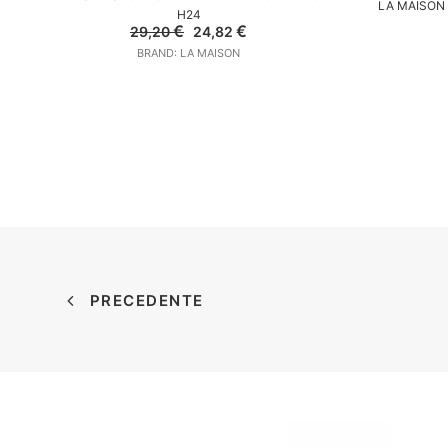
LA MAISON
H24
Il
Il
€
€
29,20
24,82
prezzo
prezzo
BRAND: LA MAISON
originale
attuale
era:
è:
29,20 €.
24,82 €.
PRECEDENTE