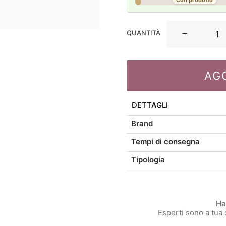
Con prodotto
La
QUANTITÀ
Maison
Store
Pick
AG
glitter
cm
25
DETTAGLI
quantità
Brand
Tempi di consegna
Tipologia
Ha
Esperti sono a tua