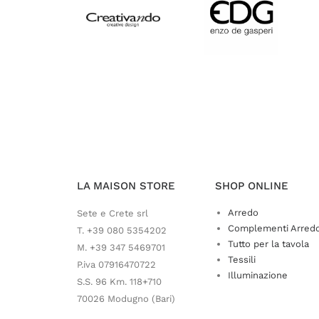
LA MAISON STORE
SHOP ONLINE
Arredo
Sete e Crete srl
Complementi Arred
T. +39 080 5354202
Tutto per la tavola
M. +39 347 5469701
Tessili
P.iva 07916470722
Illuminazione
S.S. 96 Km. 118+710
70026 Modugno (Bari)