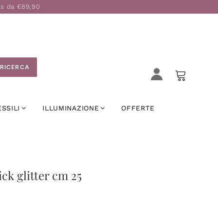
is da €89,90
RICERCA
ESSILI
ILLUMINAZIONE
OFFERTE
ck glitter cm 25