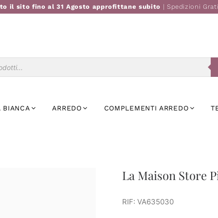
to il sito fino al 31 Agosto approfittane subito
| Spedizioni Grat
Ricerca
prodotti
 BIANCA
ARREDO
COMPLEMENTI ARREDO
T
La Maison Store Pi
RIF: VA635030