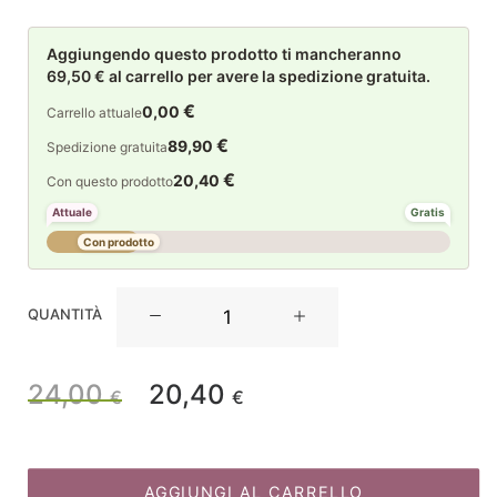
Aggiungendo questo prodotto ti mancheranno
69,50 € al carrello per avere la spedizione gratuita.
€
0,00
Carrello attuale
€
89,90
Spedizione gratuita
€
20,40
Con questo prodotto
Attuale
Gratis
Con prodotto
La
QUANTITÀ
Maison
Store
Pupazzo
24,00
20,40
Il
Il
€
€
di
neve
prezzo
prezzo
calendario
H15
AGGIUNGI AL CARRELLO