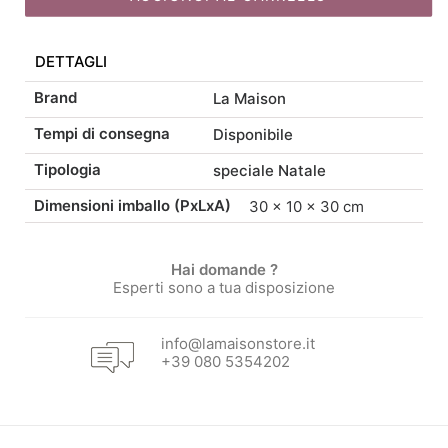
originale
attuale
quantità
DETTAGLI
era:
è:
Brand
La Maison
24,00 €.
20,40 €.
Tempi di consegna
Disponibile
Tipologia
speciale Natale
Dimensioni imballo (PxLxA)
30 × 10 × 30 cm
Hai domande ?
Esperti sono a tua disposizione
info@lamaisonstore.it
+39 080 5354202