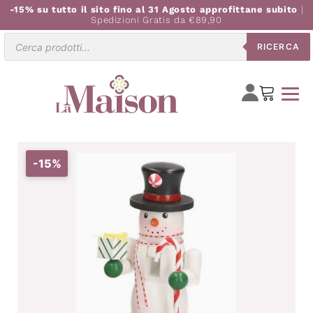
-15% su tutto il sito fino al 31 Agosto approfittane subito
|
Spedizioni Gratis da €89,90
Ricerca
RICERCA
prodotti
-15%