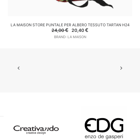
AGGIUNGI AL CARRELLO
LA MAISON STORE PUNTALE PER ALBERO TESSUTO TARTAN H24
Il
Il
€
€
24,00
20,40
prezzo
prezzo
BRAND: LA MAISON
originale
attuale
era:
è:
24,00 €.
20,40 €.