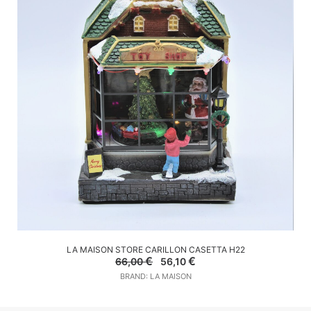
AGGIUNGI AL CARRELLO
LA MAISON STORE CARILLON CASETTA H22
Il
Il
€
€
66,00
56,10
prezzo
prezzo
BRAND: LA MAISON
originale
attuale
era:
è:
66,00 €.
56,10 €.