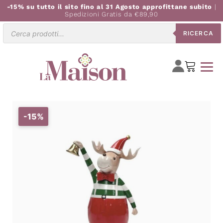
-15% su tutto il sito fino al 31 Agosto approfittane subito
|
Spedizioni Gratis da €89,90
Ricerca
RICERCA
prodotti
-15%