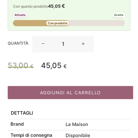
€
45,05
Con questo prodotto
Attuale
Gratis
Con prodotto
La
QUANTITÀ
Maison
Store
Renna
53,00
45,05
Il
Il
€
€
con
campanella
prezzo
prezzo
H31
quantità
AGGIUNGI AL CARRELLO
originale
attuale
DETTAGLI
era:
è:
Brand
La Maison
53,00 €.
45,05 €.
Tempi di consegna
Disponibile