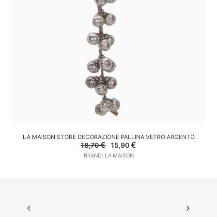
AGGIUNGI AL CARRELLO
LA MAISON STORE DECORAZIONE PALLINA VETRO ARGENTO
Il
Il
€
€
18,70
15,90
prezzo
prezzo
BRAND: LA MAISON
originale
attuale
era:
è:
18,70 €.
15,90 €.