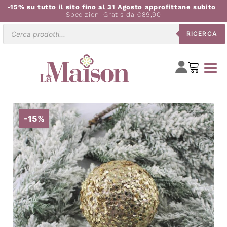
-15% su tutto il sito fino al 31 Agosto approfittane subito
|
Spedizioni Gratis da €89,90
Ricerca
RICERCA
prodotti
-15%