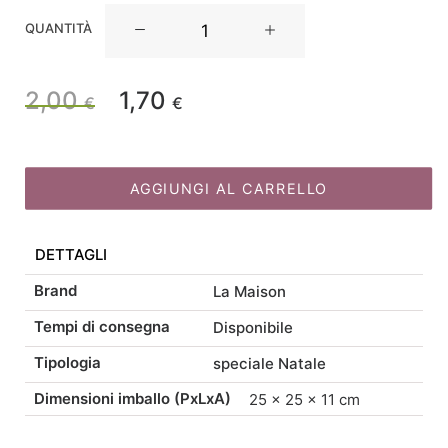
La
QUANTITÀ
Maison
Store
Sfera
2,00
1,70
Il
Il
€
€
natalizia
Oro
prezzo
prezzo
D12
quantità
AGGIUNGI AL CARRELLO
originale
attuale
DETTAGLI
era:
è:
Brand
La Maison
2,00 €.
1,70 €.
Tempi di consegna
Disponibile
Tipologia
speciale Natale
Dimensioni imballo (PxLxA)
25 × 25 × 11 cm