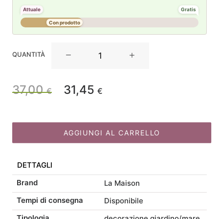
Attuale
Gratis
Con prodotto
La
QUANTITÀ
Maison
Store
struttura
37,00
31,45
Il
Il
€
€
per
decorazione
prezzo
prezzo
quantità
AGGIUNGI AL CARRELLO
originale
attuale
DETTAGLI
era:
è:
Brand
La Maison
37,00 €.
31,45 €.
Tempi di consegna
Disponibile
Tipologia
decorazione giardino/mare