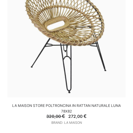
AGGIUNGI AL CARRELLO
LA MAISON STORE POLTRONCINA IN RATTAN NATURALE LUNA
78X82
Il
Il
€
€
320,00
272,00
prezzo
prezzo
BRAND: LA MAISON
originale
attuale
era:
è: