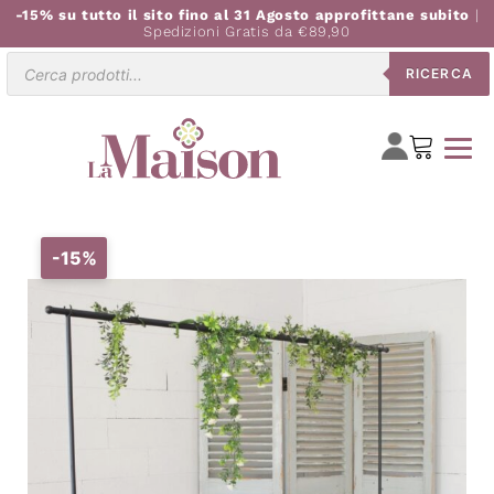
-15% su tutto il sito fino al 31 Agosto approfittane subito
|
Spedizioni Gratis da €89,90
Ricerca
RICERCA
prodotti
-15%