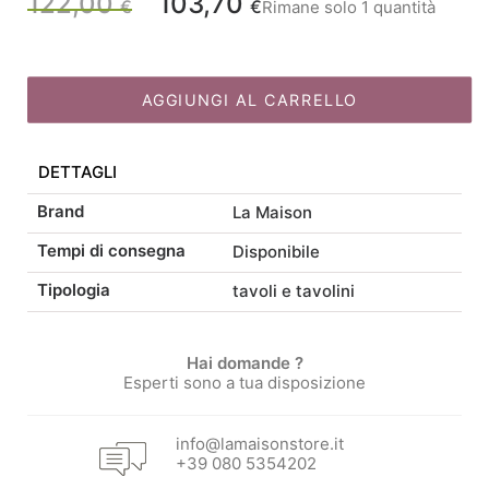
122,00
103,70
Il
Il
€
€
Rimane solo 1 quantità
pieghevole
D51
prezzo
prezzo
quantità
AGGIUNGI AL CARRELLO
originale
attuale
DETTAGLI
era:
è:
Brand
La Maison
122,00 €.
103,70 €.
Tempi di consegna
Disponibile
Tipologia
tavoli e tavolini
Hai domande ?
Esperti sono a tua disposizione
info@lamaisonstore.it
+39 080 5354202