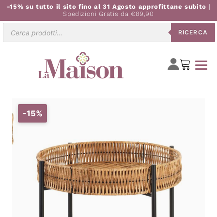
-15% su tutto il sito fino al 31 Agosto approfittane subito
|
Spedizioni Gratis da €89,90
Ricerca
RICERCA
prodotti
-15%