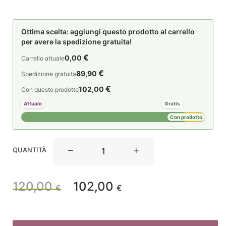
Ottima scelta: aggiungi questo prodotto al carrello
per avere la spedizione gratuita!
€
0,00
Carrello attuale
€
89,90
Spedizione gratuita
€
102,00
Con questo prodotto
Attuale
Gratis
Con prodotto
La
QUANTITÀ
Maison
Store
Tenda
120,00
102,00
Il
Il
€
€
lino
150x290
prezzo
prezzo
quantità