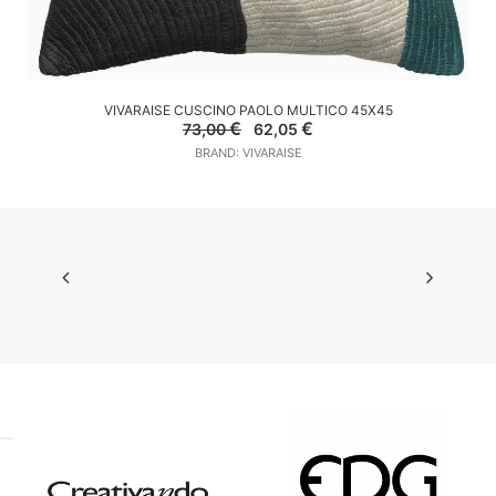
AGGIUNGI AL CARRELLO
VIVARAISE CUSCINO PAOLO MULTICO 45X45
Il
Il
€
€
73,00
62,05
prezzo
prezzo
BRAND: VIVARAISE
originale
attuale
era:
è:
73,00 €.
62,05 €.