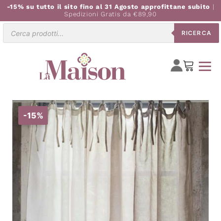
-15% su tutto il sito fino al 31 Agosto approfittane subito
|
Spedizioni Gratis da €89,90
Ricerca
RICERCA
prodotti
-15%