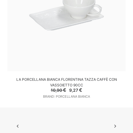
AGGIUNGI AL CARRELLO
LA PORCELLANA BIANCA FLORENTINA TAZZA CAFFÈ CON
VASSOIETTO 90CC
Il
Il
€
€
10,90
9,27
prezzo
prezzo
BRAND: PORCELLANA BIANCA
originale
attuale
era:
è:
10,90 €.
9,27 €.