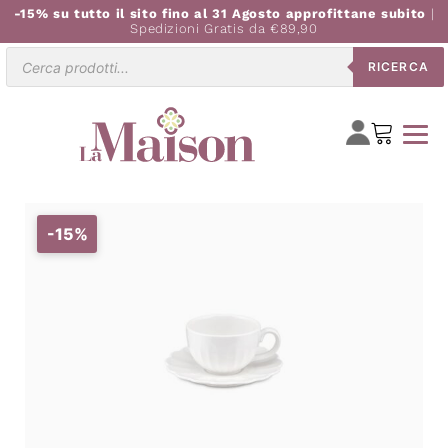
-15% su tutto il sito fino al 31 Agosto approfittane subito
|
Spedizioni Gratis da €89,90
Ricerca
RICERCA
prodotti
-15%