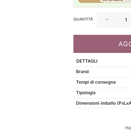
Con prodotto
La
QUANTITÀ
Porcellana
Bianca
Bellavista
AG
Tisaniera
320ml
quantità
DETTAGLI
Brand
Tempi di consegna
Tipologia
Dimensioni imballo (PxLx
Ha