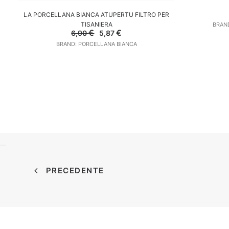
AGGIUNGI AL CARRELLO
LA PORCELLANA BIANCA ATUPERTU FILTRO PER
TISANIERA
BRAND
Il
Il
€
€
6,90
5,87
prezzo
prezzo
BRAND: PORCELLANA BIANCA
originale
attuale
era:
è:
6,90 €.
5,87 €.
PRECEDENTE