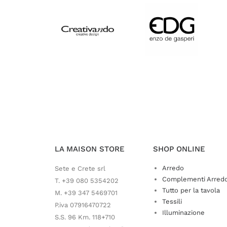
LA MAISON STORE
SHOP ONLINE
Arredo
Sete e Crete srl
Complementi Arred
T. +39 080 5354202
Tutto per la tavola
M. +39 347 5469701
Tessili
P.iva 07916470722
Illuminazione
S.S. 96 Km. 118+710