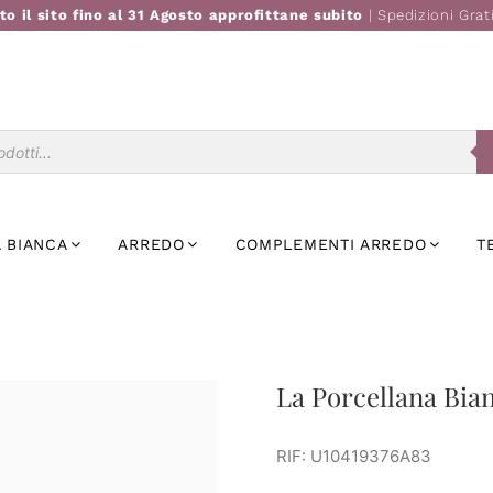
to il sito fino al 31 Agosto approfittane subito
| Spedizioni Grat
Ricerca
prodotti
 BIANCA
ARREDO
COMPLEMENTI ARREDO
T
La Porcellana Bian
RIF: U10419376A83