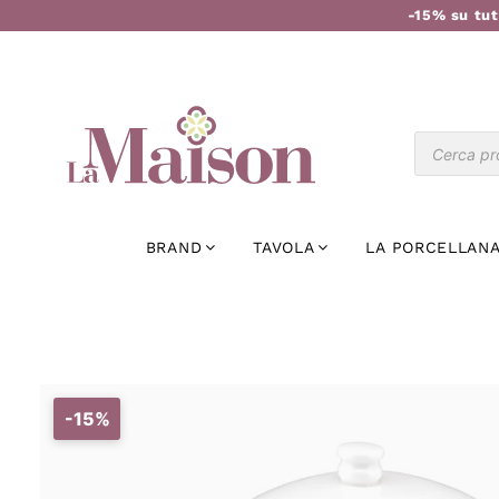
-15% su tut
BRAND
TAVOLA
LA PORCELLANA
-15%