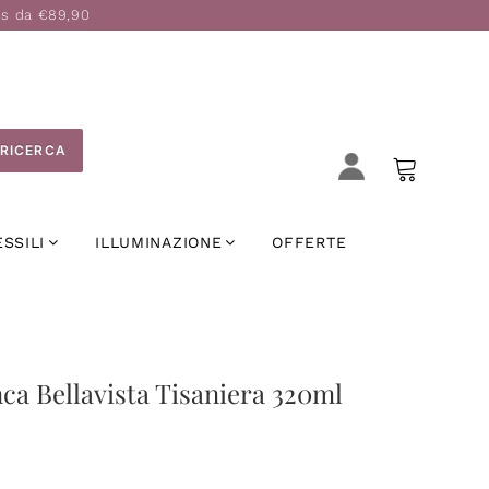
is da €89,90
RICERCA
ESSILI
ILLUMINAZIONE
OFFERTE
ca Bellavista Tisaniera 320ml