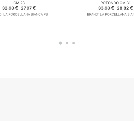
CM 23
ROTONDO CM 31
Il
Il
Il
€
€
€
€
32,90
27,97
33,90
28,82
prezzo
prezzo
prezzo
: LA PORCELLANA BIANCA PB
BRAND: LA PORCELLANA BIA
originale
attuale
original
era:
è:
era:
32,90 €.
27,97 €.
33,90 €.