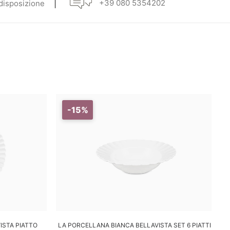
+39 080 5354202
 disposizione
-15%
LO
AGGIUNGI AL CARRELLO
ISTA PIATTO
LA PORCELLANA BIANCA BELLAVISTA SET 6 PIATTI
L