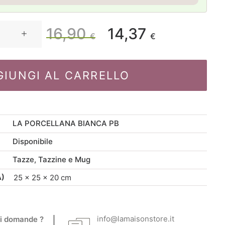
16,90
14,37
Il
Il
€
€
prezzo
prezzo
GIUNGI AL CARRELLO
originale
attuale
era:
è:
LA PORCELLANA BIANCA PB
16,90 €.
14,37 €.
Disponibile
Tazze, Tazzine e Mug
A)
25 × 25 × 20 cm
info@lamaisonstore.it
i domande ?