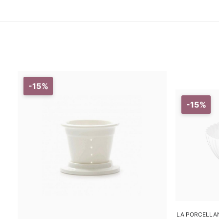
-15%
-15%
A
LA PORCELLAN