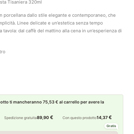
ista Tisaniera 320ml
 in porcellana dallo stile elegante e contemporaneo, che
mplicità. Linee delicate e un’estetica senza tempo
avola: dal caffè del mattino alla cena in un’esperienza di
tro
to ti mancheranno 75,53 € al carrello per avere la
€
€
89,90
14,37
Spedizione gratuita
Con questo prodotto
Gratis