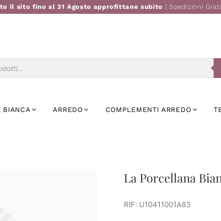
to il sito fino al 31 Agosto approfittane subito
| Spedizioni Grat
Ricerca
prodotti
 BIANCA
ARREDO
COMPLEMENTI ARREDO
T
La Porcellana Bianc
RIF: U10411001A83