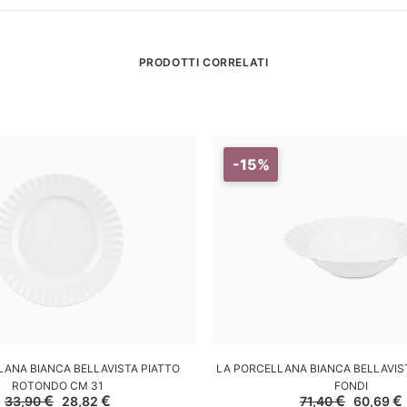
PRODOTTI CORRELATI
-15%
GGIUNGI AL CARRELLO
AGGIUNGI AL CARREL
LANA BIANCA BELLAVISTA PIATTO
LA PORCELLANA BIANCA BELLAVISTA
ROTONDO CM 31
FONDI
Il
Il
Il
I
€
€
€
€
33,90
28,82
71,40
60,69