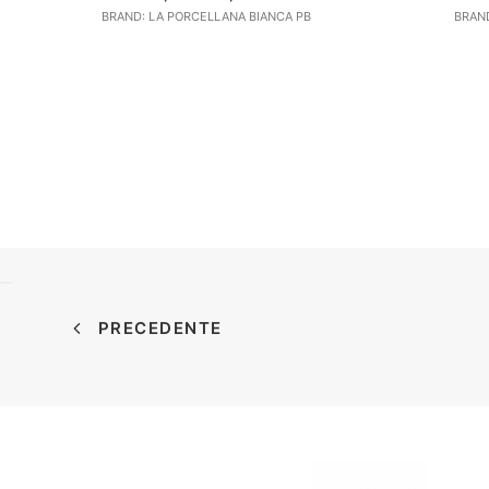
prezzo
prezzo
BRAND: LA PORCELLANA BIANCA PB
BRAND
originale
attuale
era:
è:
32,90 €.
27,97 €.
PRECEDENTE