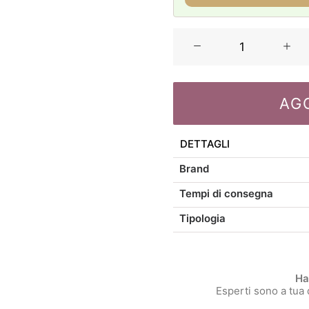
La
Porcellana
Bianca
Bellavista
AG
set
6
Piatti
DETTAGLI
piani
Brand
quantità
Tempi di consegna
Tipologia
Ha
Esperti sono a tua