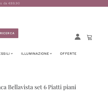
is da €89,90
RICERCA
ESSILI
ILLUMINAZIONE
OFFERTE
a Bellavista set 6 Piatti piani