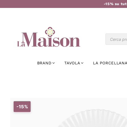
-15% su tut
BRAND
TAVOLA
LA PORCELLANA
-15%