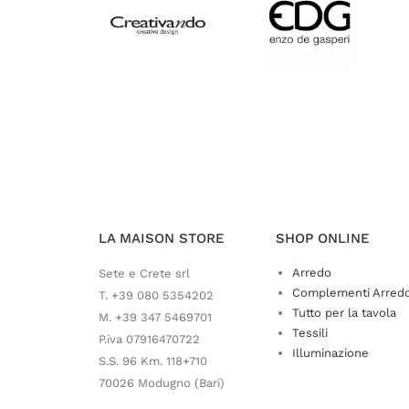
LA MAISON STORE
SHOP ONLINE
Arredo
Sete e Crete srl
Complementi Arred
T. +39 080 5354202
Tutto per la tavola
M. +39 347 5469701
Tessili
P.iva 07916470722
Illuminazione
S.S. 96 Km. 118+710
70026 Modugno (Bari)