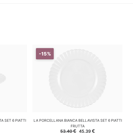
-15%
LO
AGGIUNGI AL CARRELLO
 SET 6 PIATTI
LA PORCELLANA BIANCA BELLAVISTA SET 6 PIATTI
LA
FRUTTA
l
Il
Il
€
€
53,40
45,39