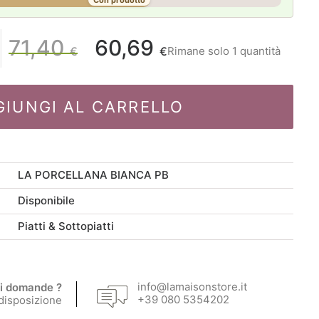
Con prodotto
71,40
60,69
Il
Il
Rimane solo 1 quantità
€
€
prezzo
prezzo
GIUNGI AL CARRELLO
originale
attuale
era:
è:
LA PORCELLANA BIANCA PB
71,40 €.
60,69 €.
Disponibile
Piatti & Sottopiatti
info@lamaisonstore.it
i domande ?
+39 080 5354202
 disposizione