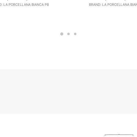
prezzo
prezzo
prezzo
: LA PORCELLANA BIANCA PB
BRAND: LA PORCELLANA BIA
originale
attuale
original
era:
è:
era:
33,90 €.
28,82 €.
71,40 €.