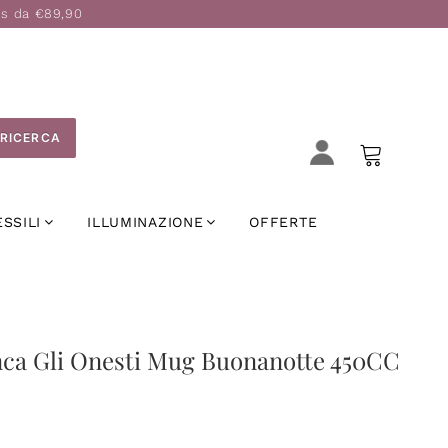
is da €89,90
RICERCA
ESSILI
ILLUMINAZIONE
OFFERTE
nca Gli Onesti Mug Buonanotte 450CC