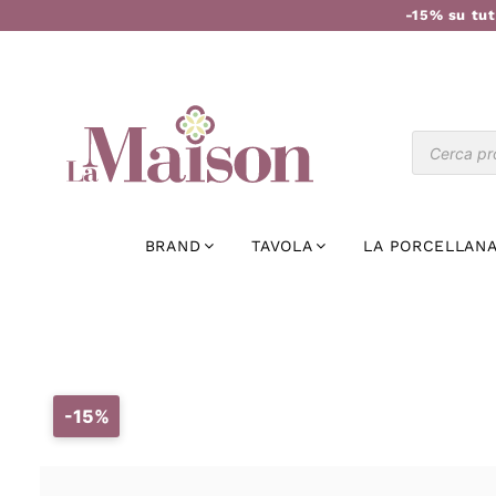
-15% su tut
BRAND
TAVOLA
LA PORCELLANA
-15%