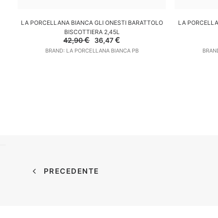
AGGIUNGI AL CARRELLO
A
LA PORCELLANA BIANCA GLI ONESTI BARATTOLO
LA PORCELLA
BISCOTTIERA 2,45L
Il
Il
€
€
42,90
36,47
prezzo
prezzo
BRAND: LA PORCELLANA BIANCA PB
BRAND
originale
attuale
era:
è:
42,90 €.
36,47 €.
PRECEDENTE