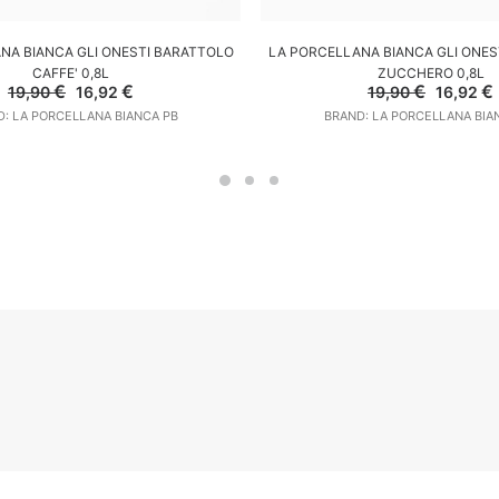
GGIUNGI AL CARRELLO
AGGIUNGI AL CARREL
NA BIANCA GLI ONESTI BARATTOLO
LA PORCELLANA BIANCA GLI ONES
CAFFE' 0,8L
ZUCCHERO 0,8L
Il
Il
Il
I
€
€
€
€
19,90
16,92
19,90
16,92
prezzo
prezzo
prezzo
: LA PORCELLANA BIANCA PB
BRAND: LA PORCELLANA BIA
originale
attuale
original
era:
è:
era:
19,90 €.
16,92 €.
19,90 €.