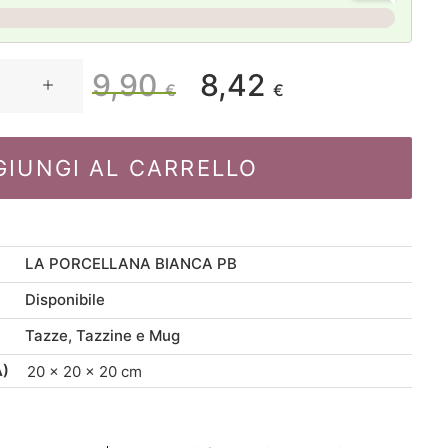
9,90
8,42
Il
Il
€
€
prezzo
prezzo
GIUNGI AL CARRELLO
originale
attuale
era:
è:
LA PORCELLANA BIANCA PB
9,90 €.
8,42 €.
Disponibile
Tazze, Tazzine e Mug
A)
20 × 20 × 20 cm