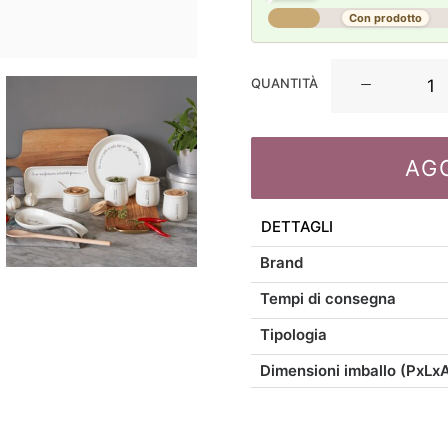
Con prodotto
La
QUANTITÀ
Porcellana
Bianca
Gli
AG
Onesti
Mug
Buonanotte
DETTAGLI
450CC
Brand
quantità
Tempi di consegna
Tipologia
Dimensioni imballo (PxLx