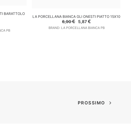
LO
TI BARATTOLO
AGGIUNGI AL CARRELLO
LA PORCELLANA BIANCA GLI ONESTI PIATTO 15X10
LA
Il
Il
€
€
6,90
5,87
l
prezzo
prezzo
prezzo
BRAND: LA PORCELLANA BIANCA PB
originale
attuale
NCA PB
e
attuale
era:
è:
è:
6,90 €.
5,87 €.
16,92 €.
PROSSIMO