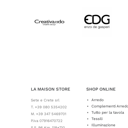
LA MAISON STORE
SHOP ONLINE
Arredo
Sete e Crete srl
Complementi Arred
T. +39 080 5354202
Tutto per la tavola
M. +39 347 5469701
Tessili
P.iva 07916470722
Illuminazione
S.S. 96 Km. 118+710