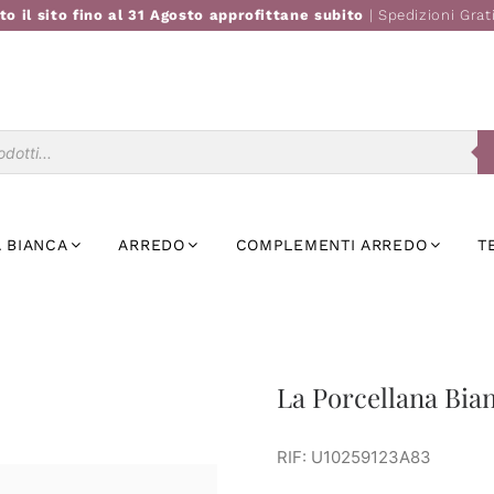
to il sito fino al 31 Agosto approfittane subito
| Spedizioni Grat
Ricerca
prodotti
 BIANCA
ARREDO
COMPLEMENTI ARREDO
T
La Porcellana Bia
RIF: U10259123A83