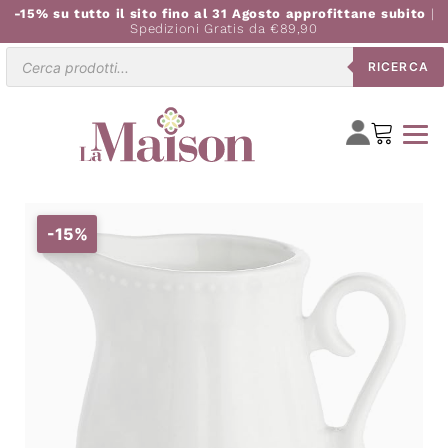
-15% su tutto il sito fino al 31 Agosto approfittane subito
|
Spedizioni Gratis da €89,90
Ricerca
RICERCA
prodotti
-15%