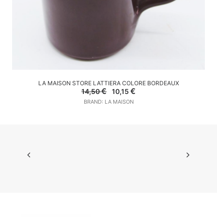
AGGIUNGI AL CARRELLO
LA MAISON STORE LATTIERA COLORE BORDEAUX
Il
Il
€
€
14,50
10,15
prezzo
prezzo
BRAND: LA MAISON
originale
attuale
era:
è:
14,50 €.
10,15 €.