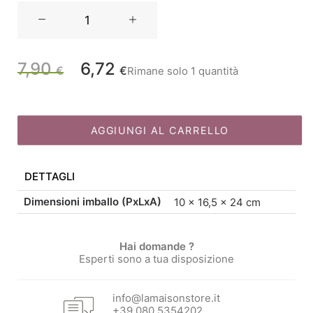
La
Porcellana
Bianca
Lattiera
7,90
6,72
Il
Il
€
€
Rimane solo 1 quantità
Ducale
cc100
prezzo
prezzo
quantità
AGGIUNGI AL CARRELLO
originale
attuale
DETTAGLI
era:
è:
Dimensioni imballo (PxLxA)
10 × 16,5 × 24 cm
7,90 €.
6,72 €.
Hai domande ?
Esperti sono a tua disposizione
info@lamaisonstore.it
+39 080 5354202