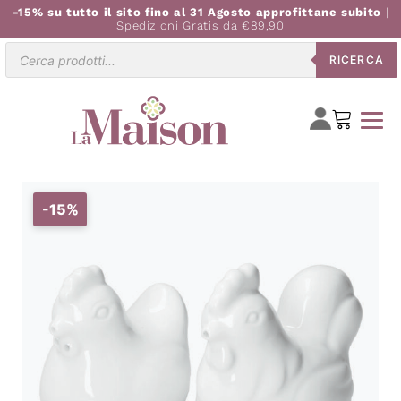
-15% su tutto il sito fino al 31 Agosto approfittane subito
|
Spedizioni Gratis da €89,90
Ricerca
RICERCA
prodotti
-15%