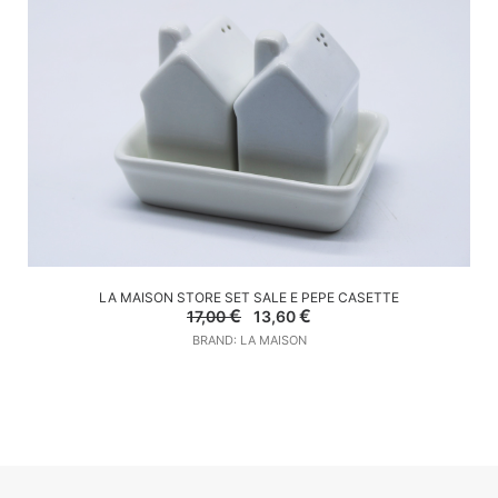
AGGIUNGI AL CARRELLO
LA MAISON STORE SET SALE E PEPE CASETTE
Il
Il
€
€
17,00
13,60
prezzo
prezzo
BRAND: LA MAISON
originale
attuale
era:
è:
17,00 €.
13,60 €.