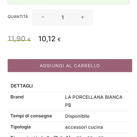
La
QUANTITÀ
Porcellana
Bianca
Set
11,90
10,12
Il
Il
€
€
Sale
e
prezzo
prezzo
Pepe
gallo
AGGIUNGI AL CARRELLO
originale
attuale
e
gallina
DETTAGLI
quantità
era:
è:
Brand
LA PORCELLANA BIANCA
11,90 €.
10,12 €.
PB
Tempi di consegna
Disponibile
Tipologia
accessori cucina