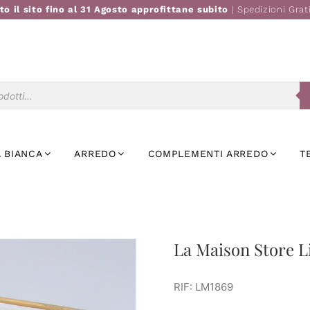
to il sito fino al 31 Agosto approfittane subito
| Spedizioni Grat
Ricerca
prodotti
 BIANCA
ARREDO
COMPLEMENTI ARREDO
T
La Maison Store Li
RIF: LM1869