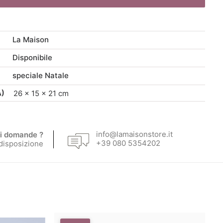
originale
attuale
era:
è:
La Maison
55,00 €.
46,75 €.
Disponibile
speciale Natale
A)
26 × 15 × 21 cm
info@lamaisonstore.it
i domande ?
+39 080 5354202
 disposizione