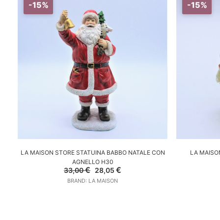
-15%
-15%
AGGIUNGI AL CARRELLO
A
LA MAISON STORE STATUINA BABBO NATALE CON
LA MAISO
AGNELLO H30
Il
Il
€
€
33,00
28,05
prezzo
prezzo
BRAND: LA MAISON
originale
attuale
era:
è:
33,00 €.
28,05 €.