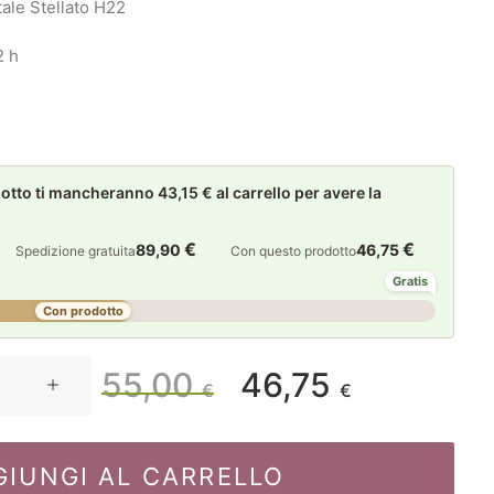
tale Stellato H22
2 h
to ti mancheranno 43,15 € al carrello per avere la
€
€
89,90
46,75
Spedizione gratuita
Con questo prodotto
Gratis
Con prodotto
55,00
46,75
Il
Il
€
€
prezzo
prezzo
GIUNGI AL CARRELLO