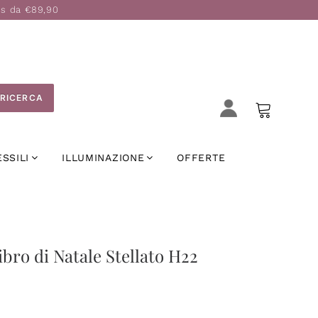
is da €89,90
RICERCA
ESSILI
ILLUMINAZIONE
OFFERTE
bro di Natale Stellato H22