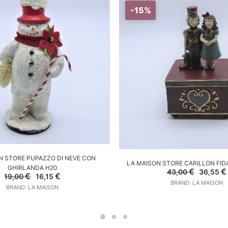
-15%
GGIUNGI AL CARRELLO
N STORE PUPAZZO DI NEVE CON
AGGIUNGI AL CARREL
LA MAISON STORE CARILLON FID
GHIRLANDA H20
Il
€
€
43,00
36,55
Il
Il
€
€
19,00
16,15
prezzo
prezzo
prezzo
BRAND: LA MAISON
original
BRAND: LA MAISON
originale
attuale
era:
era:
è:
43,00 €.
19,00 €.
16,15 €.