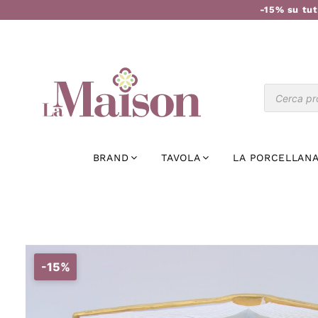
-15% su tut
BRAND
TAVOLA
LA PORCELLANA
-15%