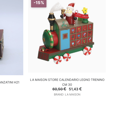
-15%
AGGIUNGI AL CARRELLO
LA MAISON STORE CALENDARIO LEGNO TRENINO
L
LO
ANZATINI H21
CM 30
Il
Il
Il
€
€
60,50
51,43
prezzo
prezzo
prezzo
e
attuale
BRAND: LA MAISON
originale
attuale
è:
era:
è:
36,55 €.
60,50 €.
51,43 €.