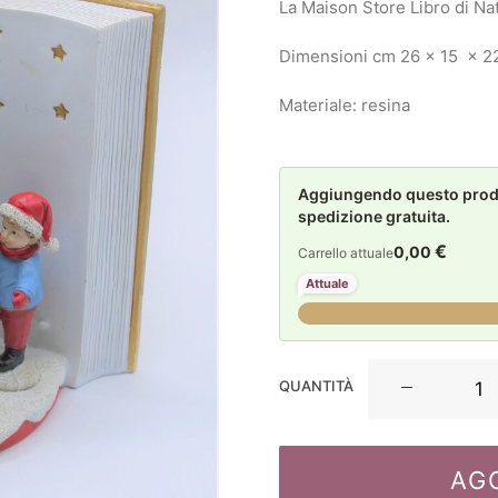
La Maison Store Libro di Na
Dimensioni cm 26 x 15 x 2
Materiale: resina
Aggiungendo questo prodot
spedizione gratuita.
€
0,00
Carrello attuale
Attuale
La
QUANTITÀ
Maison
Store
Libro
AG
di