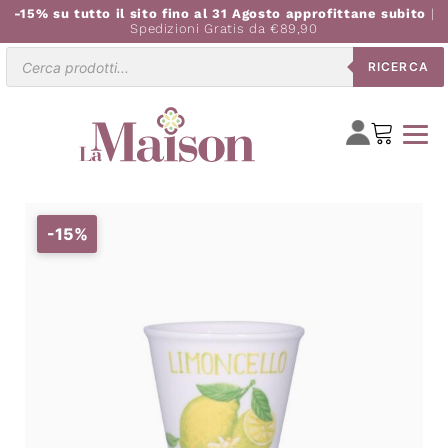
-15% su tutto il sito fino al 31 Agosto approfittane subito
|
Spedizioni Gratis da €89,90
Ricerca
RICERCA
prodotti
-15%