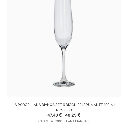
AGGIUNGI AL CARRELLO
LA PORCELLANA BIANCA SET 6 BICCHIERI SPUMANTE 190 ML
NOVELLO
Il
Il
€
€
47,40
40,29
prezzo
prezzo
BRAND: LA PORCELLANA BIANCA PB
originale
attuale
era:
è: