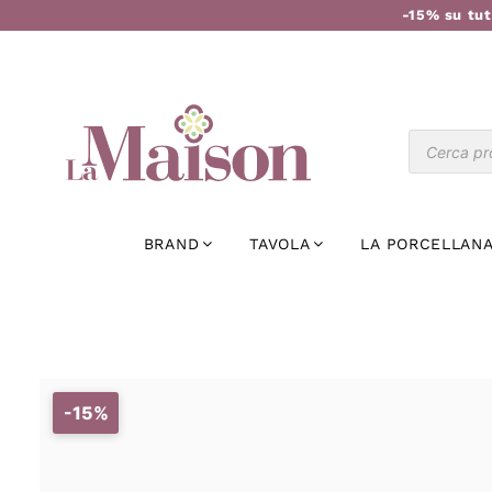
-15% su tut
BRAND
TAVOLA
LA PORCELLANA
-15%