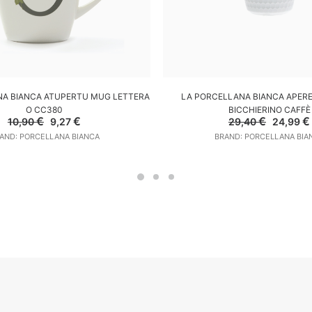
GGIUNGI AL CARRELLO
AGGIUNGI AL CARREL
NA BIANCA ATUPERTU MUG LETTERA
LA PORCELLANA BIANCA APERE
O CC380
BICCHIERINO CAFFÈ
Il
Il
Il
€
€
€
€
10,90
9,27
29,40
24,99
prezzo
prezzo
prezzo
AND: PORCELLANA BIANCA
BRAND: PORCELLANA BIA
originale
attuale
original
era:
è:
era:
10,90 €.
9,27 €.
29,40 €.