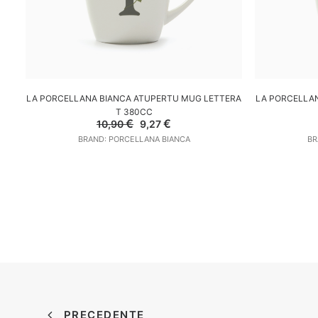
AGGIUNGI AL CARRELLO
A
LA PORCELLANA BIANCA ATUPERTU MUG LETTERA
LA PORCELLA
T 380CC
Il
Il
€
€
10,90
9,27
prezzo
prezzo
BRAND: PORCELLANA BIANCA
BR
originale
attuale
era:
è:
10,90 €.
9,27 €.
PRECEDENTE