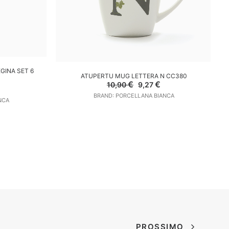
LO
GINA SET 6
AGGIUNGI AL CARRELLO
ATUPERTU MUG LETTERA N CC380
Il
Il
€
€
10,90
9,27
Il
prezzo
prezzo
prezzo
BRAND: PORCELLANA BIANCA
originale
attuale
NCA
e
attuale
era:
è:
è:
10,90 €.
9,27 €.
24,99 €.
PROSSIMO