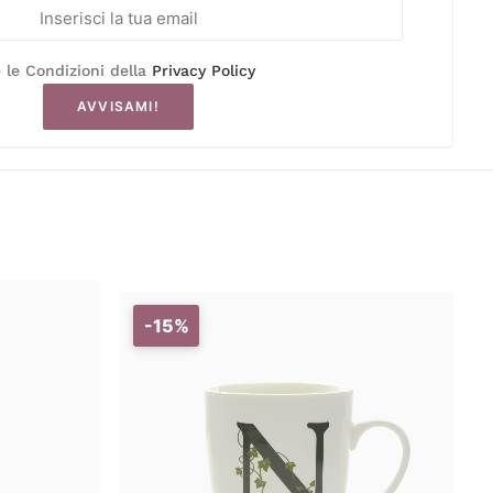
 le Condizioni della
Privacy Policy
AVVISAMI!
-15%