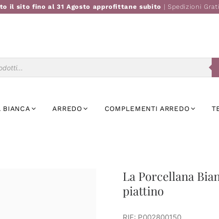
to il sito fino al 31 Agosto approfittane subito
| Spedizioni Grat
Ricerca
prodotti
 BIANCA
ARREDO
COMPLEMENTI ARREDO
T
La Porcellana Bian
piattino
RIF: P002800150