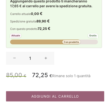
Aggiungendo questo prodotto ti mancheranno
17,65 € al carrello per avere la spedizione gratuita.
€
0,00
Carrello attuale
€
89,90
Spedizione gratuita
€
72,25
Con questo prodotto
Attuale
Gratis
Con prodotto
La
Maison
Store
Orso
85,00
72,25
Il
Il
€
€
Rimane solo 1 quantità
in
legno
prezzo
prezzo
con
sciarpa
AGGIUNGI AL CARRELLO
originale
attuale
rossa
H54