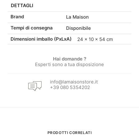
DETTAGLI
quantità
era:
è:
Brand
La Maison
85,00 €.
72,25 €.
Tempi di consegna
Disponibile
Dimensioni imballo (PxLxA)
24 × 10 × 54 cm
Hai domande ?
Esperti sono a tua disposizione
info@lamaisonstore.it
+39 080 5354202
PRODOTTI CORRELATI