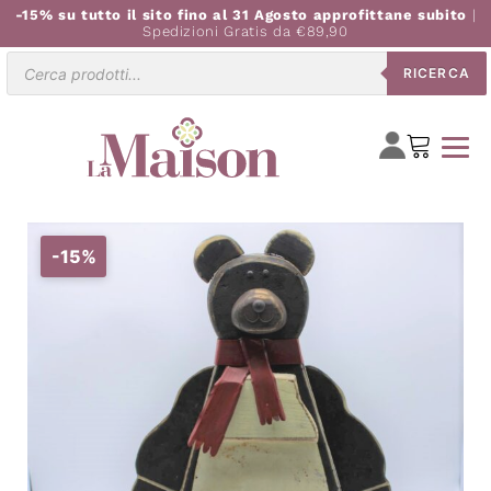
-15% su tutto il sito fino al 31 Agosto approfittane subito
|
Spedizioni Gratis da €89,90
Ricerca
RICERCA
prodotti
-15%