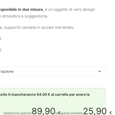
sponibile in due misure,
è un oggetto di vero design
e atmosfera e suggestione.
e, supporto candela in acciaio martellato.
3
0
to ti mancheranno 64,00 € al carrello per avere la
89,90
25,90
€
€
Spedizione gratuita
Con questo prodotto