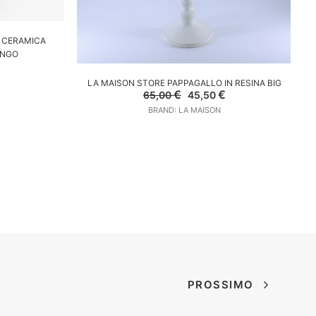
LO
N CERAMICA
ANGO
l
prezzo
AGGIUNGI AL CARRELLO
LA MAISON STORE PAPPAGALLO IN RESINA BIG
e
attuale
Il
Il
€
€
65,00
45,50
è:
prezzo
prezzo
52,50 €.
BRAND: LA MAISON
originale
attuale
era:
è:
65,00 €.
45,50 €.
PROSSIMO