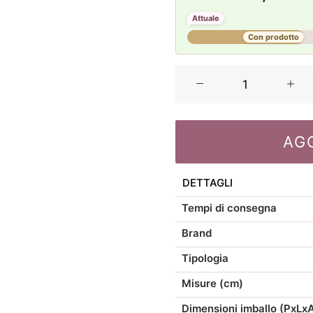
Attuale
Con prodotto
La
Maison
Store
Portacandele
AG
marmo
disponibile
in
DETTAGLI
due
Tempi di consegna
misure
quantità
Brand
Tipologia
Misure (cm)
Dimensioni imballo (PxLx