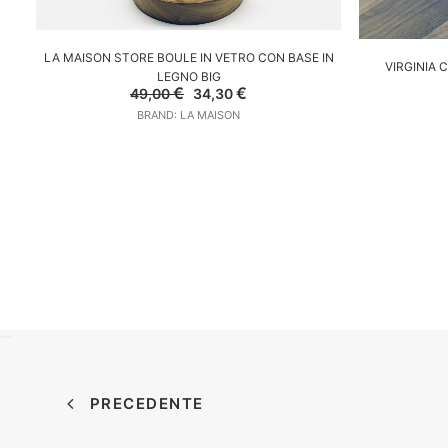
AGGIUNGI AL CARRELLO
LA MAISON STORE BOULE IN VETRO CON BASE IN
A
VIRGINIA 
LEGNO BIG
Il
Il
€
€
49,00
34,30
prezzo
prezzo
BRAND: LA MAISON
originale
attuale
era:
è:
49,00 €.
34,30 €.
PRECEDENTE