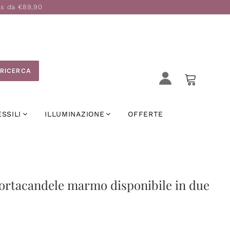
is da €89,90
RICERCA
ESSILI
ILLUMINAZIONE
OFFERTE
ortacandele marmo disponibile in due