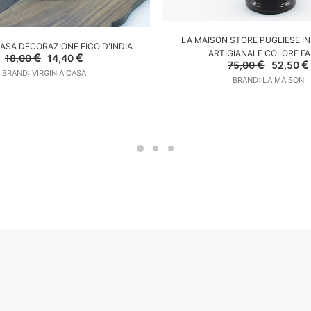
AGGIUNGI AL CARREL
LA MAISON STORE PUGLIESE I
GGIUNGI AL CARRELLO
CASA DECORAZIONE FICO D'INDIA
ARTIGIANALE COLORE F
Il
Il
€
€
18,00
14,40
Il
I
€
€
75,00
52,50
prezzo
prezzo
prezzo
BRAND: VIRGINIA CASA
originale
attuale
BRAND: LA MAISON
original
era:
è:
era:
18,00 €.
14,40 €.
75,00 €.