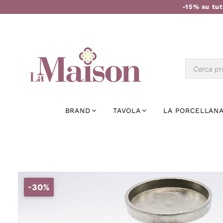
-15% su tut
BRAND
TAVOLA
LA PORCELLANA
-30%