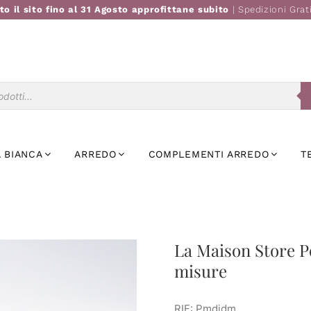
to il sito fino al 31 Agosto approfittane subito
| Spedizioni Grat
Ricerca
prodotti
 BIANCA
ARREDO
COMPLEMENTI ARREDO
T
La Maison Store P
misure
RIF: Pmdidm