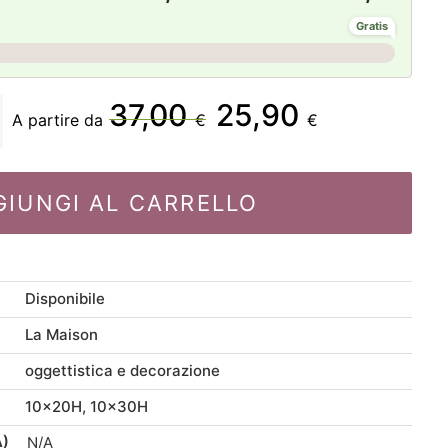
Gratis
37,00
25,90
A partire da
€
€
GIUNGI AL CARRELLO
Disponibile
La Maison
oggettistica e decorazione
10x20H, 10x30H
A)
N/A