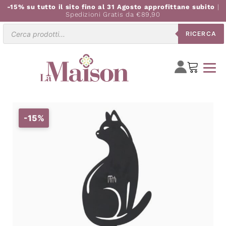
-15% su tutto il sito fino al 31 Agosto approfittane subito
|
Spedizioni Gratis da €89,90
Ricerca
RICERCA
prodotti
-15%