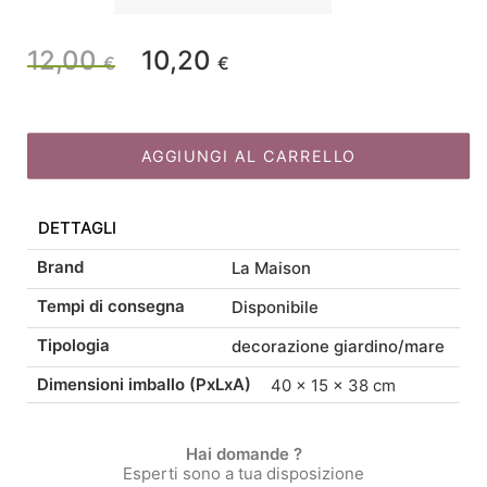
Store
Portazampirone
12,00
10,20
Il
Il
€
€
metallo
gatto
prezzo
prezzo
nero
cm14x2x36
AGGIUNGI AL CARRELLO
originale
attuale
quantità
DETTAGLI
era:
è:
Brand
La Maison
12,00 €.
10,20 €.
Tempi di consegna
Disponibile
Tipologia
decorazione giardino/mare
Dimensioni imballo (PxLxA)
40 × 15 × 38 cm
Hai domande ?
Esperti sono a tua disposizione