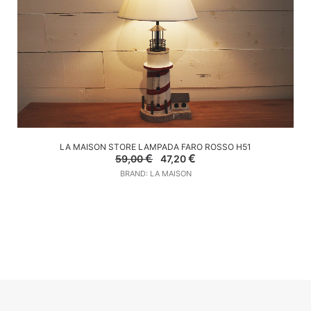
AGGIUNGI AL CARRELLO
LA MAISON STORE LAMPADA FARO ROSSO H51
Il
Il
€
€
59,00
47,20
prezzo
prezzo
BRAND: LA MAISON
originale
attuale
era:
è:
59,00 €.
47,20 €.