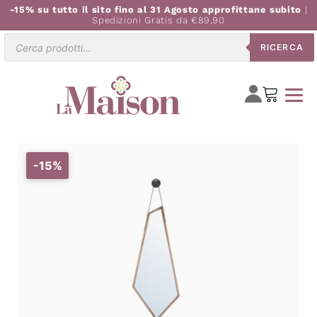
-15% su tutto il sito fino al 31 Agosto approfittane subito
|
Spedizioni Gratis da €89,90
Ricerca
RICERCA
prodotti
-15%