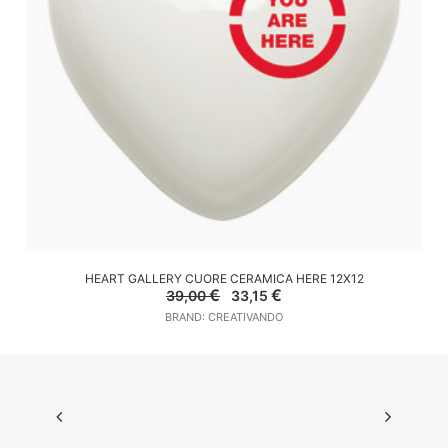
AGGIUNGI AL CARRELLO
HEART GALLERY CUORE CERAMICA HERE 12X12
Il
Il
€
€
39,00
33,15
prezzo
prezzo
BRAND: CREATIVANDO
originale
attuale
era:
è:
39,00 €.
33,15 €.