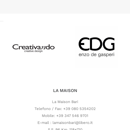
LA MAISON
La Maison Bari
Telefono / Fax: +39 080 5354202
Mobile: +39 347 546 9701
E-mail : lamaisonbari@libero.it
S.S. 96 Km. 118+710