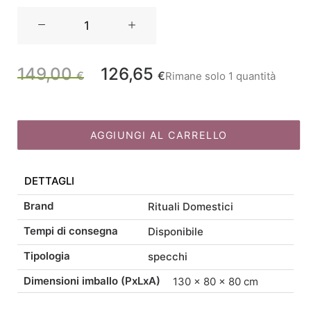
Rituali
Domestici
Alcollo
Specchio
149,00
126,65
Il
Il
€
€
Rimane solo 1 quantità
M
H117
prezzo
prezzo
quantità
AGGIUNGI AL CARRELLO
originale
attuale
DETTAGLI
era:
è:
Brand
Rituali Domestici
149,00 €.
126,65 €.
Tempi di consegna
Disponibile
Tipologia
specchi
Dimensioni imballo (PxLxA)
130 × 80 × 80 cm